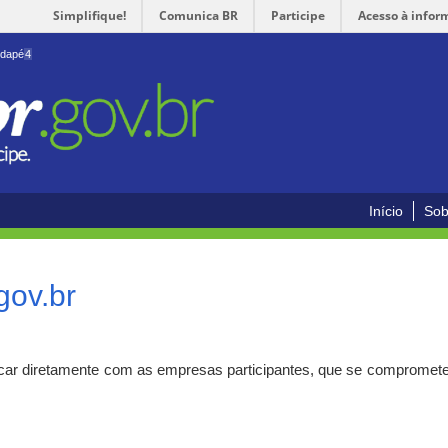
Simplifique!
Comunica BR
Participe
Acesso à infor
odapé
4
Início
Sob
gov.br
car diretamente com as empresas participantes, que se compromete