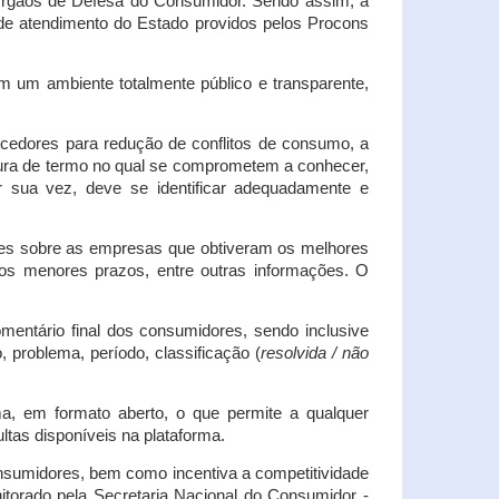
s Órgãos de Defesa do Consumidor. Sendo assim, a
s de atendimento do Estado providos pelos Procons
em um ambiente totalmente público e transparente,
necedores para redução de conflitos de consumo, a
atura de termo no qual se comprometem a conhecer,
r sua vez, deve se identificar adequadamente e
es sobre as empresas que obtiveram os melhores
os menores prazos, entre outras informações. O
mentário final dos consumidores, sendo inclusive
 problema, período, classificação (
resolvida / não
ma, em formato aberto, o que permite a qualquer
tas disponíveis na plataforma.
onsumidores, bem como incentiva a competitividade
itorado pela Secretaria Nacional do Consumidor -