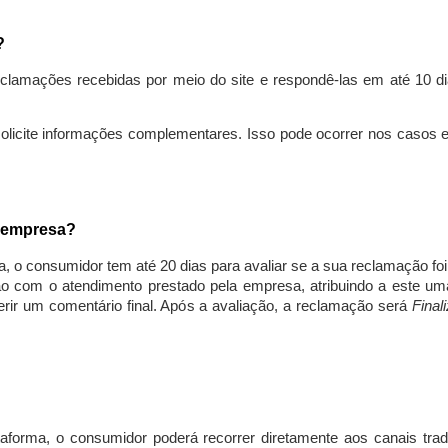
s?
lamações recebidas por meio do site e respondê-las em até 10 dia
solicite informações complementares. Isso pode ocorrer nos casos 
a empresa?
, o consumidor tem até 20 dias para avaliar se a sua reclamação fo
ção com o atendimento prestado pela empresa, atribuindo a este um
nserir um comentário final. Após a avaliação, a reclamação será
Final
aforma, o consumidor poderá recorrer diretamente aos canais trad