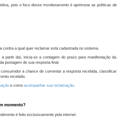
iva, pois o foco desse monitoramento é aprimorar as políticas d
a contra a qual quer reclamar está cadastrada no sistema.
, a partir daí, inicia-se a contagem do prazo para manifestação 
da postagem de sua resposta final.
 consumidor a chance de comentar a resposta recebida, classifi
mento recebido.
amação
e como
acompanhar sua reclamação
.
gum momento?
edimento é feito exclusivamente pela internet.