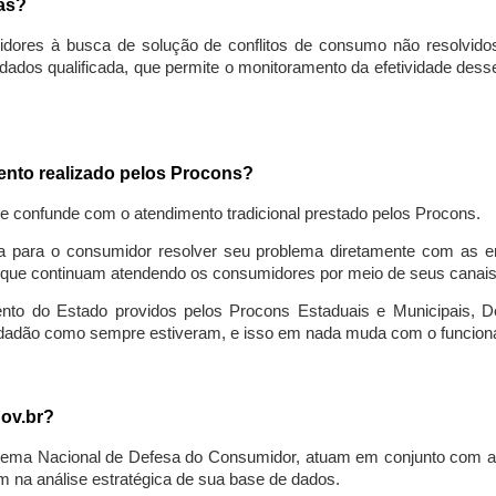
sas?
idores à busca de solução de conflitos de consumo não resolvido
ados qualificada, que permite o monitoramento da efetividade des
mento realizado pelos Procons?
se confunde com o atendimento tradicional prestado pelos Procons.
a para o consumidor resolver seu problema diretamente com as em
que continuam atendendo os consumidores por meio de seus canais t
ento do Estado providos pelos Procons Estaduais e Municipais, De
cidadão como sempre estiveram, e isso em nada muda com o funcion
gov.br?
ema Nacional de Defesa do Consumidor, atuam em conjunto com a 
 na análise estratégica de sua base de dados.