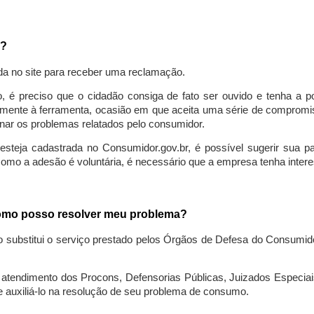
a?
da no site para receber uma reclamação.
o, é preciso que o cidadão consiga de fato ser ouvido e tenha a 
lmente à ferramenta, ocasião em que aceita uma série de compromiss
ionar os problemas relatados pelo consumidor.
eja cadastrada no Consumidor.gov.br, é possível sugerir sua parti
como a adesão é voluntária, é necessário que a empresa tenha intere
 como posso resolver meu problema?
o substitui o serviço prestado pelos Órgãos de Defesa do Consumi
endimento dos Procons, Defensorias Públicas, Juizados Especiais 
e auxiliá-lo na resolução de seu problema de consumo.