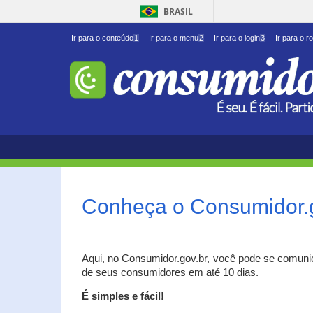
BRASIL
Ir para o conteúdo
1
Ir para o menu
2
Ir para o login
3
Ir para o r
Conheça o Consumidor.
Aqui, no Consumidor.gov.br, você pode se comuni
de seus consumidores em até 10 dias.
É simples e fácil!