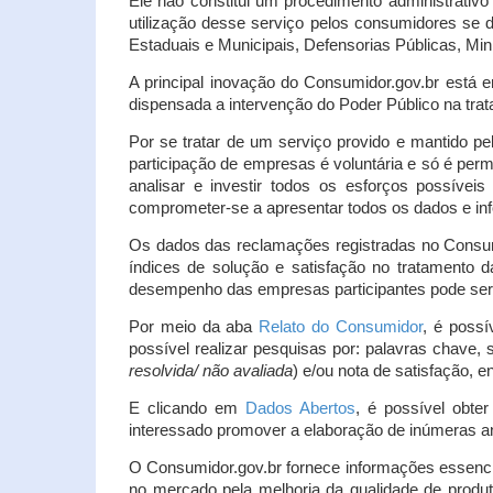
Ele não constitui um procedimento administrativ
utilização desse serviço pelos consumidores se d
Estaduais e Municipais, Defensorias Públicas, Mini
A principal inovação do Consumidor.gov.br está e
dispensada a intervenção do Poder Público na tratat
Por se tratar de um serviço provido e mantido pe
participação de empresas é voluntária e só é per
analisar e investir todos os esforços possíve
comprometer-se a apresentar todos os dados e inf
Os dados das reclamações registradas no Consu
índices de solução e satisfação no tratamento
desempenho das empresas participantes pode ser m
Por meio da aba
Relato do Consumidor
, é possí
possível realizar pesquisas por: palavras chave, 
resolvida/ não avaliada
) e/ou nota de satisfação, ent
E clicando em
Dados Abertos
, é possível obte
interessado promover a elaboração de inúmeras a
O Consumidor.gov.br fornece informações essencia
no mercado pela melhoria da qualidade de produt