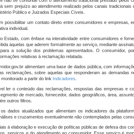
o e não se confunde com o atendimento tradicional prestado pelo
á sem prejuízo ao atendimento realizado pelos canais tradicionai
stério Público e Juizados Especiais Cíveis.
m possibilitar um contato direto entre consumidores e empresas, 
iva individual.
lo Estado, com ênfase na interatividade entre consumidores e for
mitida àquelas que aderem formalmente ao serviço, mediante assin
is para a solução dos problemas apresentados. O consumidor, po
ormações relativas à reclamação relatada.
midor.gov.br alimentam uma base de dados pública, com informaçõ
 das reclamações, sobre aquelas que responderam as demandas n
onitorado a partir do link
Indicadores
.
vel ler o conteúdo das reclamações, respostas das empresas e co
segmento de mercado, fornecedor, dados geográficos, área, assunto,
re outros filtros.
r os dados atualizados que alimentam os indicadores da platafor
nálises e cruzamentos eventualmente não contemplados pelas consul
is à elaboração e execução de políticas públicas de defesa dos c
os, serviços e do atendimento ao consumidor. Esse serviço é mon