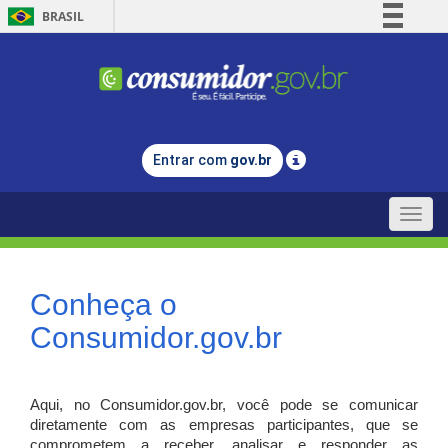
BRASIL
Simplifique!
Comunica BR
Participe
Acesso à informação
Entrar com
gov.br
Legislação
Canais
Toggle
naviga
Conheça o
Consumidor.gov.br
Aqui, no Consumidor.gov.br, você pode se comunicar
diretamente com as empresas participantes, que se
comprometem a receber, analisar e responder as