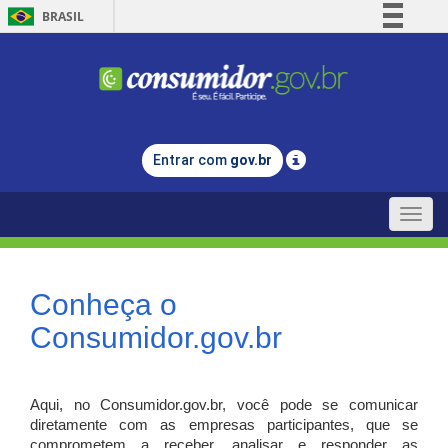
BRASIL
Simplifique!
Comunica BR
Participe
Acesso à informação
Entrar com
gov.br
Legislação
Canais
Toggle
naviga
Conheça o
Consumidor.gov.br
Aqui, no Consumidor.gov.br, você pode se comunicar
diretamente com as empresas participantes, que se
comprometem a receber, analisar e responder as