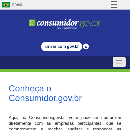
BRASIL
Simplifique!
Comunica BR
Participe
Acesso à informação
Entrar com
gov.br
Legislação
Canais
Toggle
naviga
Conheça o
Consumidor.gov.br
Aqui, no Consumidor.gov.br, você pode se comunicar
diretamente com as empresas participantes, que se
comprometem a receber, analisar e responder as