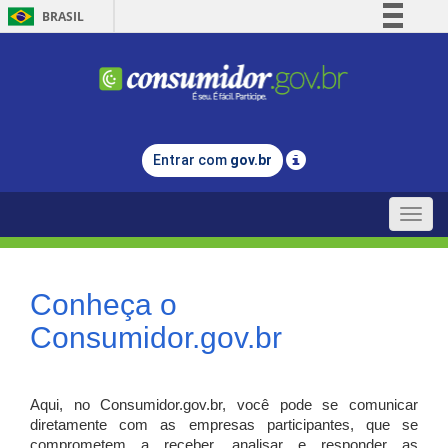
BRASIL
Simplifique!
Comunica BR
Participe
Acesso à informação
Entrar com
gov.br
Legislação
Canais
Toggle
naviga
Conheça o
Consumidor.gov.br
Aqui, no Consumidor.gov.br, você pode se comunicar
diretamente com as empresas participantes, que se
comprometem a receber, analisar e responder as