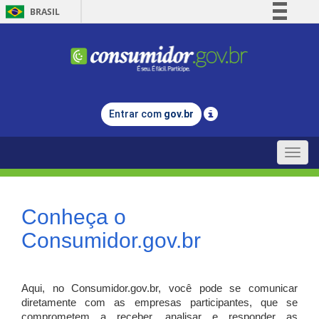
BRASIL
Simplifique!
Comunica BR
Participe
Acesso à informação
Entrar com
gov.br
Legislação
Canais
Toggle
naviga
Conheça o
Consumidor.gov.br
Aqui, no Consumidor.gov.br, você pode se comunicar
diretamente com as empresas participantes, que se
comprometem a receber, analisar e responder as