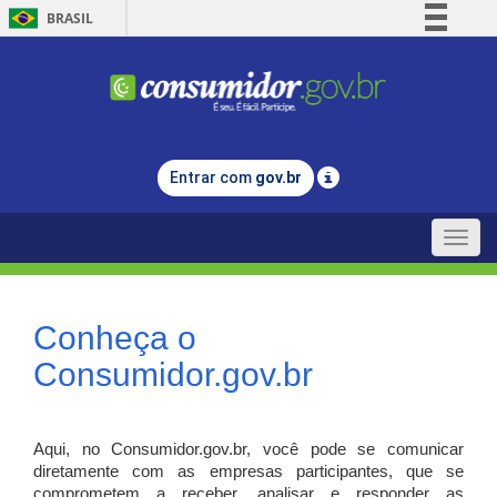
BRASIL
Simplifique!
Comunica BR
Participe
Acesso à informação
Entrar com
gov.br
Legislação
Canais
Toggle
naviga
Conheça o
Consumidor.gov.br
Aqui, no Consumidor.gov.br, você pode se comunicar
diretamente com as empresas participantes, que se
comprometem a receber, analisar e responder as