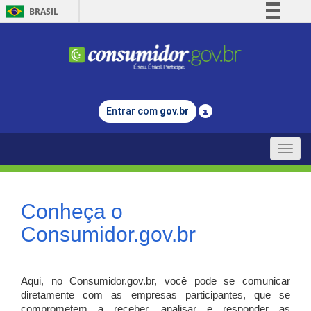
BRASIL
Simplifique!
Comunica BR
Participe
Acesso à informação
Entrar com
gov.br
Legislação
Canais
Toggle
naviga
Conheça o
Consumidor.gov.br
Aqui, no Consumidor.gov.br, você pode se comunicar
diretamente com as empresas participantes, que se
comprometem a receber, analisar e responder as