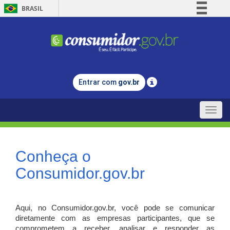
BRASIL
Simplifique!
Comunica BR
Participe
Acesso à informação
Entrar com
gov.br
Legislação
Canais
Toggle
naviga
Conheça o
Consumidor.gov.br
Aqui, no Consumidor.gov.br, você pode se comunicar
diretamente com as empresas participantes, que se
comprometem a receber, analisar e responder as