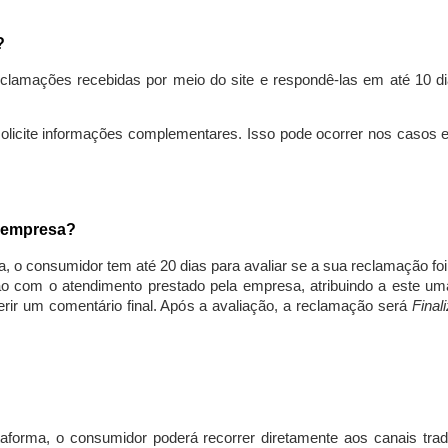
s?
lamações recebidas por meio do site e respondê-las em até 10 dia
solicite informações complementares. Isso pode ocorrer nos casos 
a empresa?
, o consumidor tem até 20 dias para avaliar se a sua reclamação fo
ção com o atendimento prestado pela empresa, atribuindo a este um
nserir um comentário final. Após a avaliação, a reclamação será
Final
aforma, o consumidor poderá recorrer diretamente aos canais trad