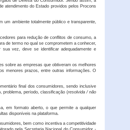
s Órgãos de Defesa do Consumidor. Sendo assim, a
s de atendimento do Estado providos pelos Procons
em um ambiente totalmente público e transparente,
necedores para redução de conflitos de consumo, a
atura de termo no qual se comprometem a conhecer,
r sua vez, deve se identificar adequadamente e
es sobre as empresas que obtiveram os melhores
os menores prazos, entre outras informações. O
mentário final dos consumidores, sendo inclusive
 problema, período, classificação (
resolvida / não
ma, em formato aberto, o que permite a qualquer
tas disponíveis na plataforma.
onsumidores, bem como incentiva a competitividade
itorado pela Secretaria Nacional do Consumidor -