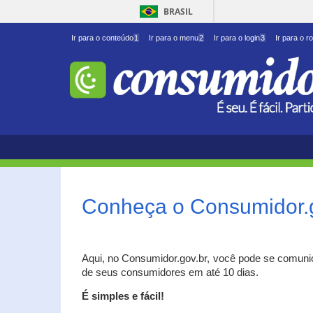
BRASIL
Ir para o conteúdo
1
Ir para o menu
2
Ir para o login
3
Ir para o r
Conheça o Consumidor.
Aqui, no Consumidor.gov.br, você pode se comuni
de seus consumidores em até 10 dias.
É simples e fácil!