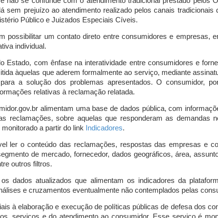
o e não se confunde com o atendimento tradicional prestado pelo
á sem prejuízo ao atendimento realizado pelos canais tradicionai
stério Público e Juizados Especiais Cíveis.
m possibilitar um contato direto entre consumidores e empresas, 
iva individual.
lo Estado, com ênfase na interatividade entre consumidores e for
mitida àquelas que aderem formalmente ao serviço, mediante assin
is para a solução dos problemas apresentados. O consumidor, po
ormações relativas à reclamação relatada.
midor.gov.br alimentam uma base de dados pública, com informaçõ
 das reclamações, sobre aquelas que responderam as demandas n
onitorado a partir do link
Indicadores
.
vel ler o conteúdo das reclamações, respostas das empresas e co
segmento de mercado, fornecedor, dados geográficos, área, assunto,
re outros filtros.
r os dados atualizados que alimentam os indicadores da platafor
nálises e cruzamentos eventualmente não contemplados pelas consul
is à elaboração e execução de políticas públicas de defesa dos c
os, serviços e do atendimento ao consumidor. Esse serviço é mon