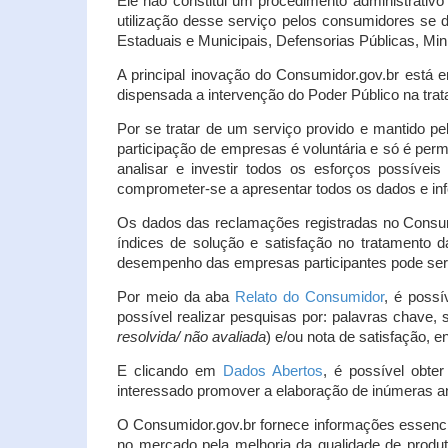
Ele não constitui um procedimento administrativ
utilização desse serviço pelos consumidores se d
Estaduais e Municipais, Defensorias Públicas, Mini
A principal inovação do Consumidor.gov.br está e
dispensada a intervenção do Poder Público na tratat
Por se tratar de um serviço provido e mantido pe
participação de empresas é voluntária e só é per
analisar e investir todos os esforços possíve
comprometer-se a apresentar todos os dados e inf
Os dados das reclamações registradas no Consu
índices de solução e satisfação no tratamento
desempenho das empresas participantes pode ser m
Por meio da aba
Relato do Consumidor
, é possí
possível realizar pesquisas por: palavras chave, 
resolvida/ não avaliada
) e/ou nota de satisfação, ent
E clicando em
Dados Abertos
, é possível obte
interessado promover a elaboração de inúmeras a
O Consumidor.gov.br fornece informações essencia
no mercado pela melhoria da qualidade de produt