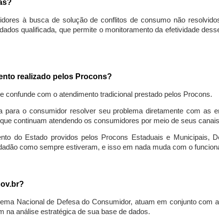
sas?
idores à busca de solução de conflitos de consumo não resolvido
ados qualificada, que permite o monitoramento da efetividade des
mento realizado pelos Procons?
se confunde com o atendimento tradicional prestado pelos Procons.
a para o consumidor resolver seu problema diretamente com as em
que continuam atendendo os consumidores por meio de seus canais t
ento do Estado providos pelos Procons Estaduais e Municipais, De
cidadão como sempre estiveram, e isso em nada muda com o funcion
gov.br?
ema Nacional de Defesa do Consumidor, atuam em conjunto com a 
 na análise estratégica de sua base de dados.