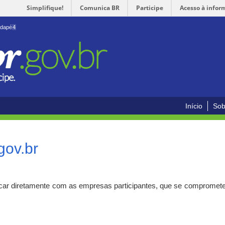
Simplifique!
Comunica BR
Participe
Acesso à infor
odapé
4
Início
Sob
gov.br
car diretamente com as empresas participantes, que se compromete