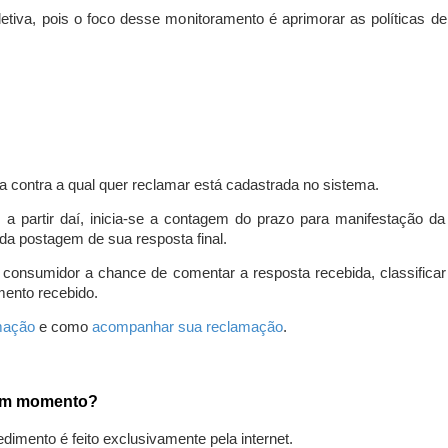
iva, pois o foco desse monitoramento é aprimorar as políticas d
a contra a qual quer reclamar está cadastrada no sistema.
, a partir daí, inicia-se a contagem do prazo para manifestação 
da postagem de sua resposta final.
 consumidor a chance de comentar a resposta recebida, classifi
mento recebido.
amação
e como
acompanhar sua reclamação
.
gum momento?
edimento é feito exclusivamente pela internet.