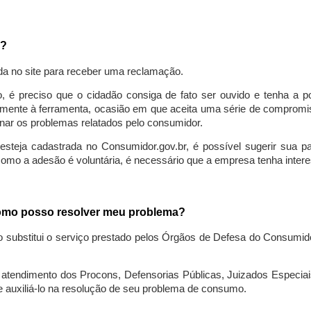
a?
da no site para receber uma reclamação.
o, é preciso que o cidadão consiga de fato ser ouvido e tenha a 
lmente à ferramenta, ocasião em que aceita uma série de compromiss
ionar os problemas relatados pelo consumidor.
eja cadastrada no Consumidor.gov.br, é possível sugerir sua parti
como a adesão é voluntária, é necessário que a empresa tenha intere
 como posso resolver meu problema?
o substitui o serviço prestado pelos Órgãos de Defesa do Consumi
endimento dos Procons, Defensorias Públicas, Juizados Especiais 
e auxiliá-lo na resolução de seu problema de consumo.