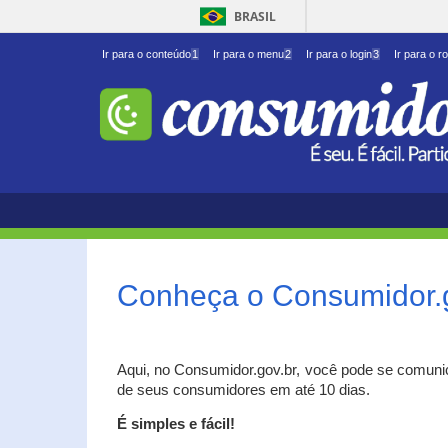
BRASIL
Ir para o conteúdo
1
Ir para o menu
2
Ir para o login
3
Ir para o r
Conheça o Consumidor.
Aqui, no Consumidor.gov.br, você pode se comuni
de seus consumidores em até 10 dias.
É simples e fácil!