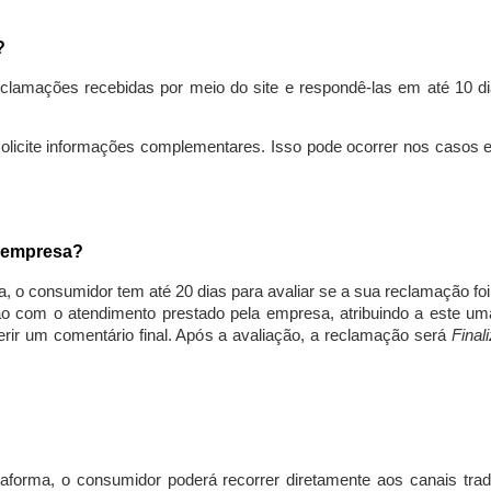
s?
lamações recebidas por meio do site e respondê-las em até 10 dia
solicite informações complementares. Isso pode ocorrer nos casos 
a empresa?
, o consumidor tem até 20 dias para avaliar se a sua reclamação fo
ção com o atendimento prestado pela empresa, atribuindo a este um
nserir um comentário final. Após a avaliação, a reclamação será
Final
aforma, o consumidor poderá recorrer diretamente aos canais trad