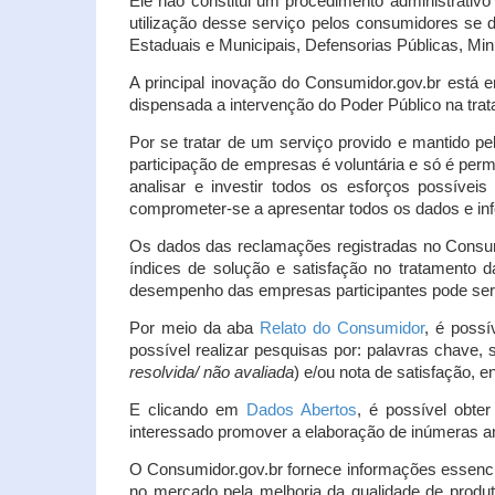
Ele não constitui um procedimento administrativ
utilização desse serviço pelos consumidores se d
Estaduais e Municipais, Defensorias Públicas, Mini
A principal inovação do Consumidor.gov.br está e
dispensada a intervenção do Poder Público na tratat
Por se tratar de um serviço provido e mantido pe
participação de empresas é voluntária e só é per
analisar e investir todos os esforços possíve
comprometer-se a apresentar todos os dados e inf
Os dados das reclamações registradas no Consu
índices de solução e satisfação no tratamento
desempenho das empresas participantes pode ser m
Por meio da aba
Relato do Consumidor
, é possí
possível realizar pesquisas por: palavras chave, 
resolvida/ não avaliada
) e/ou nota de satisfação, ent
E clicando em
Dados Abertos
, é possível obte
interessado promover a elaboração de inúmeras a
O Consumidor.gov.br fornece informações essencia
no mercado pela melhoria da qualidade de produt