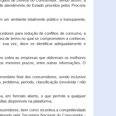
s Órgãos de Defesa do Consumidor. Sendo assim, a
s de atendimento do Estado providos pelos Procons
em um ambiente totalmente público e transparente,
necedores para redução de conflitos de consumo, a
atura de termo no qual se comprometem a conhecer,
r sua vez, deve se identificar adequadamente e
es sobre as empresas que obtiveram os melhores
os menores prazos, entre outras informações. O
mentário final dos consumidores, sendo inclusive
 problema, período, classificação (
resolvida / não
ma, em formato aberto, o que permite a qualquer
tas disponíveis na plataforma.
onsumidores, bem como incentiva a competitividade
itorado pela Secretaria Nacional do Consumidor -