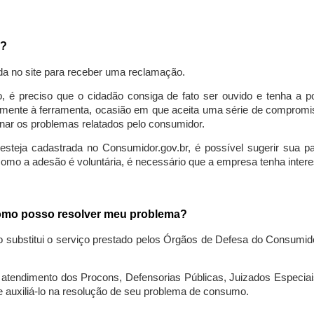
a?
da no site para receber uma reclamação.
o, é preciso que o cidadão consiga de fato ser ouvido e tenha a 
lmente à ferramenta, ocasião em que aceita uma série de compromiss
ionar os problemas relatados pelo consumidor.
eja cadastrada no Consumidor.gov.br, é possível sugerir sua parti
como a adesão é voluntária, é necessário que a empresa tenha intere
 como posso resolver meu problema?
o substitui o serviço prestado pelos Órgãos de Defesa do Consumi
endimento dos Procons, Defensorias Públicas, Juizados Especiais 
e auxiliá-lo na resolução de seu problema de consumo.