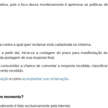
iva, pois o foco desse monitoramento é aprimorar as políticas d
a contra a qual quer reclamar está cadastrada no sistema.
, a partir daí, inicia-se a contagem do prazo para manifestação 
da postagem de sua resposta final.
 consumidor a chance de comentar a resposta recebida, classifi
mento recebido.
amação
e como
acompanhar sua reclamação
.
gum momento?
edimento é feito exclusivamente pela internet.