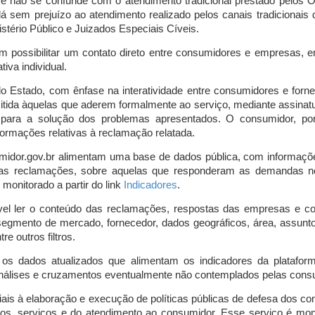
o e não se confunde com o atendimento tradicional prestado pelo
á sem prejuízo ao atendimento realizado pelos canais tradicionai
stério Público e Juizados Especiais Cíveis.
m possibilitar um contato direto entre consumidores e empresas, 
iva individual.
lo Estado, com ênfase na interatividade entre consumidores e for
mitida àquelas que aderem formalmente ao serviço, mediante assin
is para a solução dos problemas apresentados. O consumidor, po
ormações relativas à reclamação relatada.
midor.gov.br alimentam uma base de dados pública, com informaçõ
 das reclamações, sobre aquelas que responderam as demandas n
onitorado a partir do link
Indicadores
.
vel ler o conteúdo das reclamações, respostas das empresas e co
segmento de mercado, fornecedor, dados geográficos, área, assunto,
re outros filtros.
r os dados atualizados que alimentam os indicadores da platafor
nálises e cruzamentos eventualmente não contemplados pelas consul
is à elaboração e execução de políticas públicas de defesa dos c
os, serviços e do atendimento ao consumidor. Esse serviço é mon