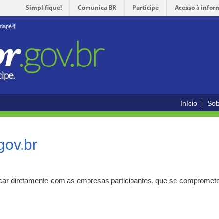
Simplifique!
Comunica BR
Participe
Acesso à infor
odapé
4
Início
Sob
gov.br
car diretamente com as empresas participantes, que se compromete