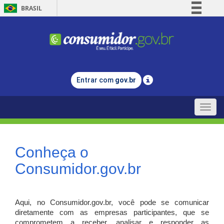
BRASIL
Simplifique!
Comunica BR
Participe
Acesso à informação
Entrar com
gov.br
Legislação
Canais
Toggle
naviga
Conheça o
Consumidor.gov.br
Aqui, no Consumidor.gov.br, você pode se comunicar
diretamente com as empresas participantes, que se
comprometem a receber, analisar e responder as