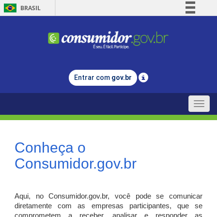
BRASIL
Simplifique!
Comunica BR
Participe
Acesso à informação
Entrar com
gov.br
Legislação
Canais
Toggle
naviga
Conheça o
Consumidor.gov.br
Aqui, no Consumidor.gov.br, você pode se comunicar
diretamente com as empresas participantes, que se
comprometem a receber, analisar e responder as