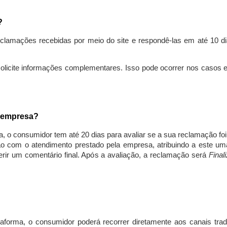
s?
lamações recebidas por meio do site e respondê-las em até 10 dia
solicite informações complementares. Isso pode ocorrer nos casos 
a empresa?
, o consumidor tem até 20 dias para avaliar se a sua reclamação fo
ção com o atendimento prestado pela empresa, atribuindo a este um
nserir um comentário final. Após a avaliação, a reclamação será
Final
aforma, o consumidor poderá recorrer diretamente aos canais trad