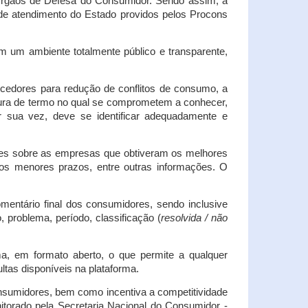
s Órgãos de Defesa do Consumidor. Sendo assim, a
s de atendimento do Estado providos pelos Procons
em um ambiente totalmente público e transparente,
necedores para redução de conflitos de consumo, a
atura de termo no qual se comprometem a conhecer,
r sua vez, deve se identificar adequadamente e
es sobre as empresas que obtiveram os melhores
os menores prazos, entre outras informações. O
mentário final dos consumidores, sendo inclusive
 problema, período, classificação (
resolvida / não
ma, em formato aberto, o que permite a qualquer
tas disponíveis na plataforma.
onsumidores, bem como incentiva a competitividade
itorado pela Secretaria Nacional do Consumidor -