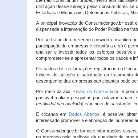
Ele não constitui um procedimento administrativ
utilização desse serviço pelos consumidores se d
Estaduais e Municipais, Defensorias Públicas, Mini
A principal inovação do Consumidor.gov.br está e
dispensada a intervenção do Poder Público na tratat
Por se tratar de um serviço provido e mantido pe
participação de empresas é voluntária e só é per
analisar e investir todos os esforços possíve
comprometer-se a apresentar todos os dados e inf
Os dados das reclamações registradas no Consu
índices de solução e satisfação no tratamento
desempenho das empresas participantes pode ser m
Por meio da aba
Relato do Consumidor
, é possí
possível realizar pesquisas por: palavras chave, 
resolvida/ não avaliada
) e/ou nota de satisfação, ent
E clicando em
Dados Abertos
, é possível obte
interessado promover a elaboração de inúmeras a
O Consumidor.gov.br fornece informações essencia
no mercado pela melhoria da qualidade de produt