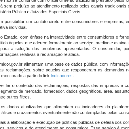
o e não se confunde com o atendimento tradicional prestado pelo
á sem prejuízo ao atendimento realizado pelos canais tradicionai
stério Público e Juizados Especiais Cíveis.
m possibilitar um contato direto entre consumidores e empresas, 
iva individual.
lo Estado, com ênfase na interatividade entre consumidores e for
mitida àquelas que aderem formalmente ao serviço, mediante assin
is para a solução dos problemas apresentados. O consumidor, po
ormações relativas à reclamação relatada.
midor.gov.br alimentam uma base de dados pública, com informaçõ
 das reclamações, sobre aquelas que responderam as demandas n
onitorado a partir do link
Indicadores
.
vel ler o conteúdo das reclamações, respostas das empresas e co
segmento de mercado, fornecedor, dados geográficos, área, assunto,
re outros filtros.
r os dados atualizados que alimentam os indicadores da platafor
nálises e cruzamentos eventualmente não contemplados pelas consul
is à elaboração e execução de políticas públicas de defesa dos c
os, serviços e do atendimento ao consumidor. Esse serviço é mon