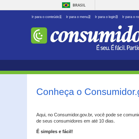
BRASIL
Ir para o conteúdo
1
Ir para o menu
2
Ir para o login
3
Ir para o r
Conheça o Consumidor.
Aqui, no Consumidor.gov.br, você pode se comuni
de seus consumidores em até 10 dias.
É simples e fácil!