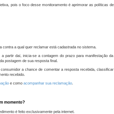
iva, pois o foco desse monitoramento é aprimorar as políticas d
a contra a qual quer reclamar está cadastrada no sistema.
, a partir daí, inicia-se a contagem do prazo para manifestação 
da postagem de sua resposta final.
 consumidor a chance de comentar a resposta recebida, classifi
mento recebido.
amação
e como
acompanhar sua reclamação
.
gum momento?
edimento é feito exclusivamente pela internet.