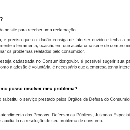
a?
da no site para receber uma reclamação.
o, é preciso que o cidadão consiga de fato ser ouvido e tenha a 
lmente à ferramenta, ocasião em que aceita uma série de compromiss
ionar os problemas relatados pelo consumidor.
eja cadastrada no Consumidor.gov.br, é possível sugerir sua parti
como a adesão é voluntária, é necessário que a empresa tenha intere
 como posso resolver meu problema?
o substitui o serviço prestado pelos Órgãos de Defesa do Consumi
endimento dos Procons, Defensorias Públicas, Juizados Especiais 
e auxiliá-lo na resolução de seu problema de consumo.