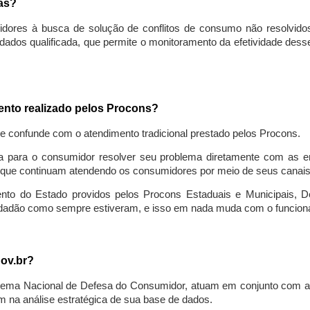
sas?
idores à busca de solução de conflitos de consumo não resolvido
ados qualificada, que permite o monitoramento da efetividade des
mento realizado pelos Procons?
se confunde com o atendimento tradicional prestado pelos Procons.
a para o consumidor resolver seu problema diretamente com as em
que continuam atendendo os consumidores por meio de seus canais t
ento do Estado providos pelos Procons Estaduais e Municipais, De
cidadão como sempre estiveram, e isso em nada muda com o funcion
gov.br?
ema Nacional de Defesa do Consumidor, atuam em conjunto com a 
 na análise estratégica de sua base de dados.