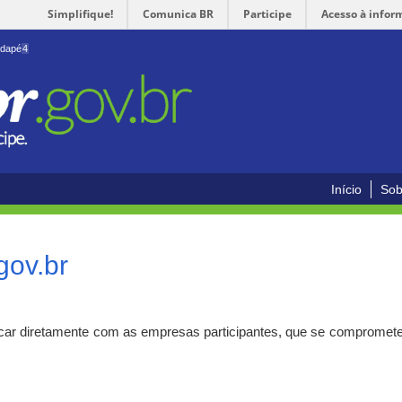
Simplifique!
Comunica BR
Participe
Acesso à infor
odapé
4
Início
Sob
gov.br
car diretamente com as empresas participantes, que se compromete