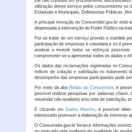
Ele não constitui um procedimento administrativ
utilização desse serviço pelos consumidores se d
Estaduais e Municipais, Defensorias Públicas, Mini
A principal inovação do Consumidor.gov.br está e
dispensada a intervenção do Poder Público na tratat
Por se tratar de um serviço provido e mantido pe
participação de empresas é voluntária e só é per
analisar e investir todos os esforços possíve
comprometer-se a apresentar todos os dados e inf
Os dados das reclamações registradas no Consu
índices de solução e satisfação no tratamento
desempenho das empresas participantes pode ser m
Por meio da aba
Relato do Consumidor
, é possí
possível realizar pesquisas por: palavras chave, 
resolvida/ não avaliada
) e/ou nota de satisfação, ent
E clicando em
Dados Abertos
, é possível obte
interessado promover a elaboração de inúmeras a
O Consumidor.gov.br fornece informações essencia
no mercado pela melhoria da qualidade de produt