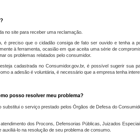
a?
da no site para receber uma reclamação.
o, é preciso que o cidadão consiga de fato ser ouvido e tenha a 
lmente à ferramenta, ocasião em que aceita uma série de compromiss
ionar os problemas relatados pelo consumidor.
eja cadastrada no Consumidor.gov.br, é possível sugerir sua parti
como a adesão é voluntária, é necessário que a empresa tenha intere
 como posso resolver meu problema?
o substitui o serviço prestado pelos Órgãos de Defesa do Consumi
endimento dos Procons, Defensorias Públicas, Juizados Especiais 
e auxiliá-lo na resolução de seu problema de consumo.