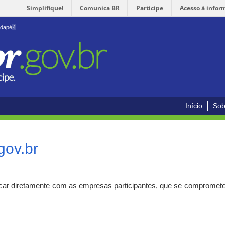
Simplifique!
Comunica BR
Participe
Acesso à infor
odapé
4
Início
Sob
gov.br
car diretamente com as empresas participantes, que se compromete