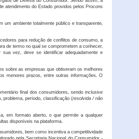
s Órgãos de Defesa do Consumidor. Sendo assim, a
s de atendimento do Estado providos pelos Procons
em um ambiente totalmente público e transparente,
necedores para redução de conflitos de consumo, a
atura de termo no qual se comprometem a conhecer,
r sua vez, deve se identificar adequadamente e
es sobre as empresas que obtiveram os melhores
os menores prazos, entre outras informações. O
mentário final dos consumidores, sendo inclusive
 problema, período, classificação (
resolvida / não
ma, em formato aberto, o que permite a qualquer
tas disponíveis na plataforma.
onsumidores, bem como incentiva a competitividade
itorado pela Secretaria Nacional do Consumidor -