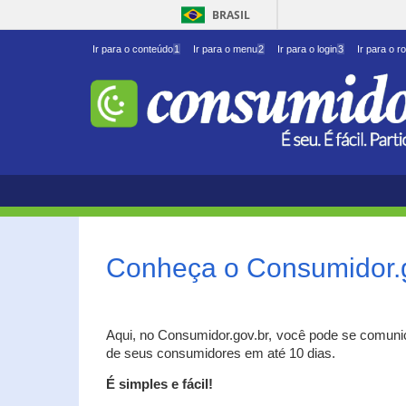
BRASIL
Ir para o conteúdo
1
Ir para o menu
2
Ir para o login
3
Ir para o r
Conheça o Consumidor.
Aqui, no Consumidor.gov.br, você pode se comuni
de seus consumidores em até 10 dias.
É simples e fácil!