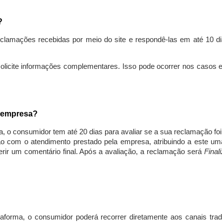
s?
lamações recebidas por meio do site e respondê-las em até 10 dia
solicite informações complementares. Isso pode ocorrer nos casos 
a empresa?
, o consumidor tem até 20 dias para avaliar se a sua reclamação fo
ção com o atendimento prestado pela empresa, atribuindo a este um
nserir um comentário final. Após a avaliação, a reclamação será
Final
aforma, o consumidor poderá recorrer diretamente aos canais trad