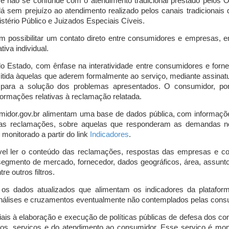
o e não se confunde com o atendimento tradicional prestado pelo
á sem prejuízo ao atendimento realizado pelos canais tradicionai
stério Público e Juizados Especiais Cíveis.
m possibilitar um contato direto entre consumidores e empresas, 
iva individual.
lo Estado, com ênfase na interatividade entre consumidores e for
mitida àquelas que aderem formalmente ao serviço, mediante assin
is para a solução dos problemas apresentados. O consumidor, po
ormações relativas à reclamação relatada.
midor.gov.br alimentam uma base de dados pública, com informaçõ
 das reclamações, sobre aquelas que responderam as demandas n
onitorado a partir do link
Indicadores
.
vel ler o conteúdo das reclamações, respostas das empresas e co
segmento de mercado, fornecedor, dados geográficos, área, assunto,
re outros filtros.
r os dados atualizados que alimentam os indicadores da platafor
nálises e cruzamentos eventualmente não contemplados pelas consul
is à elaboração e execução de políticas públicas de defesa dos c
os, serviços e do atendimento ao consumidor. Esse serviço é mon