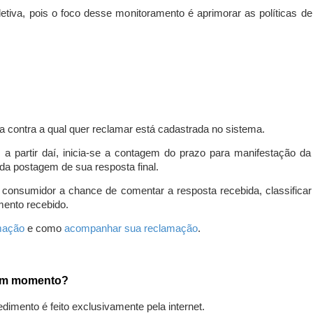
iva, pois o foco desse monitoramento é aprimorar as políticas d
a contra a qual quer reclamar está cadastrada no sistema.
, a partir daí, inicia-se a contagem do prazo para manifestação 
da postagem de sua resposta final.
 consumidor a chance de comentar a resposta recebida, classifi
mento recebido.
amação
e como
acompanhar sua reclamação
.
gum momento?
edimento é feito exclusivamente pela internet.