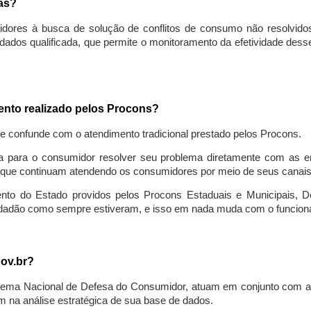
sas?
idores à busca de solução de conflitos de consumo não resolvido
ados qualificada, que permite o monitoramento da efetividade des
mento realizado pelos Procons?
se confunde com o atendimento tradicional prestado pelos Procons.
a para o consumidor resolver seu problema diretamente com as em
que continuam atendendo os consumidores por meio de seus canais t
ento do Estado providos pelos Procons Estaduais e Municipais, De
cidadão como sempre estiveram, e isso em nada muda com o funcion
gov.br?
ema Nacional de Defesa do Consumidor, atuam em conjunto com a 
 na análise estratégica de sua base de dados.