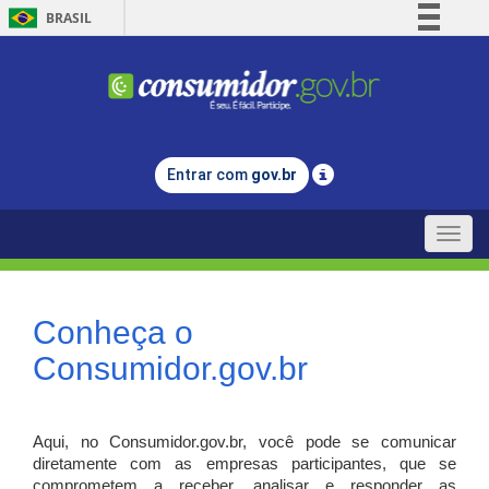
BRASIL
Simplifique!
Comunica BR
Participe
Acesso à informação
Entrar com
gov.br
Legislação
Canais
Toggle
naviga
Conheça o
Consumidor.gov.br
Aqui, no Consumidor.gov.br, você pode se comunicar
diretamente com as empresas participantes, que se
comprometem a receber, analisar e responder as