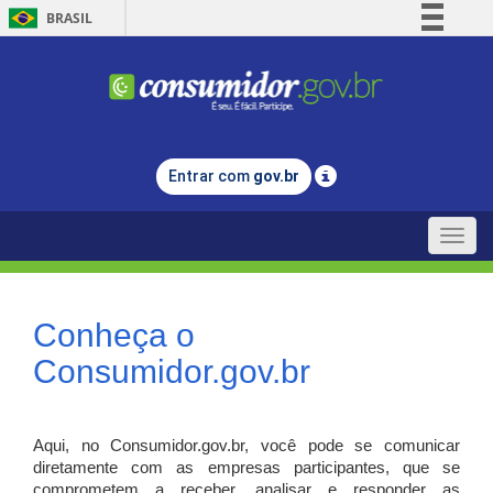
BRASIL
Simplifique!
Comunica BR
Participe
Acesso à informação
Entrar com
gov.br
Legislação
Canais
Toggle
naviga
Conheça o
Consumidor.gov.br
Aqui, no Consumidor.gov.br, você pode se comunicar
diretamente com as empresas participantes, que se
comprometem a receber, analisar e responder as