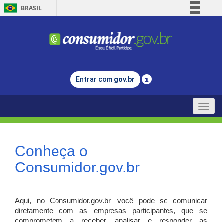
BRASIL
Simplifique!
Comunica BR
Participe
Acesso à informação
Entrar com
gov.br
Legislação
Canais
Toggle
naviga
Conheça o
Consumidor.gov.br
Aqui, no Consumidor.gov.br, você pode se comunicar
diretamente com as empresas participantes, que se
comprometem a receber, analisar e responder as