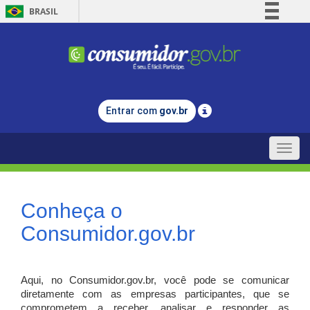
BRASIL
Simplifique!
Comunica BR
Participe
Acesso à informação
Entrar com
gov.br
Legislação
Canais
Toggle
naviga
Conheça o
Consumidor.gov.br
Aqui, no Consumidor.gov.br, você pode se comunicar
diretamente com as empresas participantes, que se
comprometem a receber, analisar e responder as