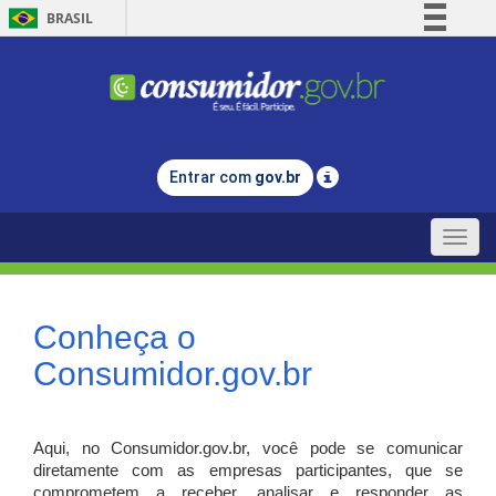
BRASIL
Simplifique!
Comunica BR
Participe
Acesso à informação
Entrar com
gov.br
Legislação
Canais
Toggle
naviga
Conheça o
Consumidor.gov.br
Aqui, no Consumidor.gov.br, você pode se comunicar
diretamente com as empresas participantes, que se
comprometem a receber, analisar e responder as