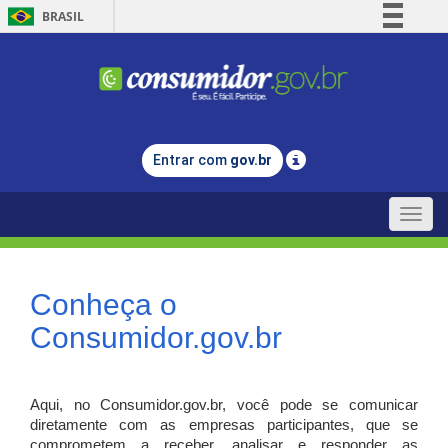
BRASIL
Simplifique!
Comunica BR
Participe
Acesso à informação
Entrar com
gov.br
Legislação
Canais
Toggle
naviga
Conheça o
Consumidor.gov.br
Aqui, no Consumidor.gov.br, você pode se comunicar
diretamente com as empresas participantes, que se
comprometem a receber, analisar e responder as