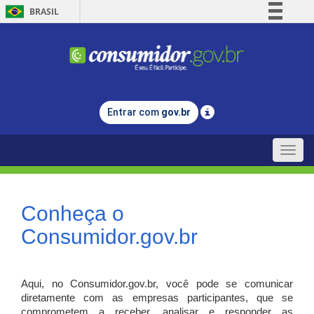
BRASIL
Simplifique!
Comunica BR
Participe
Acesso à informação
Entrar com
gov.br
Legislação
Canais
Toggle
naviga
Conheça o
Consumidor.gov.br
Aqui, no Consumidor.gov.br, você pode se comunicar
diretamente com as empresas participantes, que se
comprometem a receber, analisar e responder as