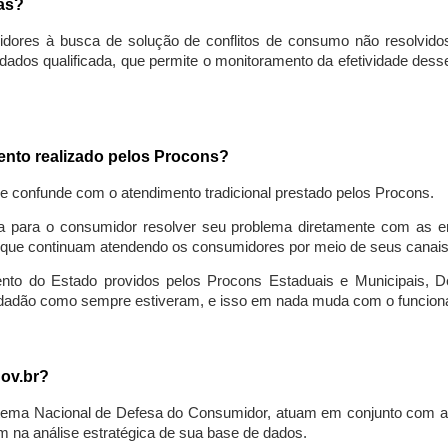
sas?
idores à busca de solução de conflitos de consumo não resolvido
ados qualificada, que permite o monitoramento da efetividade des
mento realizado pelos Procons?
se confunde com o atendimento tradicional prestado pelos Procons.
a para o consumidor resolver seu problema diretamente com as em
que continuam atendendo os consumidores por meio de seus canais t
ento do Estado providos pelos Procons Estaduais e Municipais, De
cidadão como sempre estiveram, e isso em nada muda com o funcion
gov.br?
ema Nacional de Defesa do Consumidor, atuam em conjunto com a 
 na análise estratégica de sua base de dados.