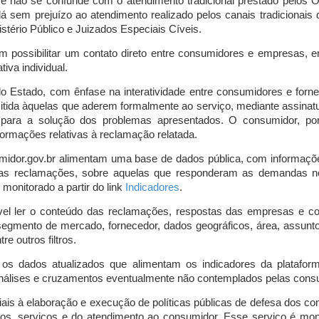
o e não se confunde com o atendimento tradicional prestado pelo
á sem prejuízo ao atendimento realizado pelos canais tradicionai
stério Público e Juizados Especiais Cíveis.
m possibilitar um contato direto entre consumidores e empresas, 
iva individual.
lo Estado, com ênfase na interatividade entre consumidores e for
mitida àquelas que aderem formalmente ao serviço, mediante assin
is para a solução dos problemas apresentados. O consumidor, po
ormações relativas à reclamação relatada.
midor.gov.br alimentam uma base de dados pública, com informaçõ
 das reclamações, sobre aquelas que responderam as demandas n
onitorado a partir do link
Indicadores
.
vel ler o conteúdo das reclamações, respostas das empresas e co
segmento de mercado, fornecedor, dados geográficos, área, assunto,
re outros filtros.
r os dados atualizados que alimentam os indicadores da platafor
nálises e cruzamentos eventualmente não contemplados pelas consul
is à elaboração e execução de políticas públicas de defesa dos c
os, serviços e do atendimento ao consumidor. Esse serviço é mon