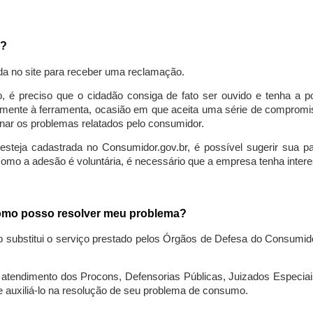
a?
da no site para receber uma reclamação.
o, é preciso que o cidadão consiga de fato ser ouvido e tenha a 
lmente à ferramenta, ocasião em que aceita uma série de compromiss
ionar os problemas relatados pelo consumidor.
eja cadastrada no Consumidor.gov.br, é possível sugerir sua parti
como a adesão é voluntária, é necessário que a empresa tenha intere
 como posso resolver meu problema?
o substitui o serviço prestado pelos Órgãos de Defesa do Consumi
endimento dos Procons, Defensorias Públicas, Juizados Especiais 
e auxiliá-lo na resolução de seu problema de consumo.