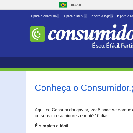
BRASIL
Ir para o conteúdo
1
Ir para o menu
2
Ir para o login
3
Ir para o r
Conheça o Consumidor.
Aqui, no Consumidor.gov.br, você pode se comuni
de seus consumidores em até 10 dias.
É simples e fácil!