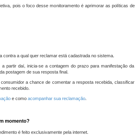
iva, pois o foco desse monitoramento é aprimorar as políticas d
a contra a qual quer reclamar está cadastrada no sistema.
, a partir daí, inicia-se a contagem do prazo para manifestação 
da postagem de sua resposta final.
 consumidor a chance de comentar a resposta recebida, classifi
mento recebido.
amação
e como
acompanhar sua reclamação
.
gum momento?
edimento é feito exclusivamente pela internet.