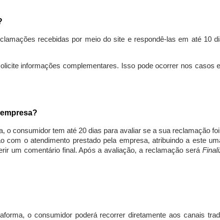
s?
lamações recebidas por meio do site e respondê-las em até 10 dia
solicite informações complementares. Isso pode ocorrer nos casos 
a empresa?
, o consumidor tem até 20 dias para avaliar se a sua reclamação fo
ção com o atendimento prestado pela empresa, atribuindo a este um
nserir um comentário final. Após a avaliação, a reclamação será
Final
aforma, o consumidor poderá recorrer diretamente aos canais trad