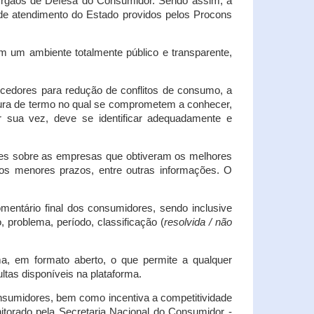
s Órgãos de Defesa do Consumidor. Sendo assim, a
s de atendimento do Estado providos pelos Procons
em um ambiente totalmente público e transparente,
necedores para redução de conflitos de consumo, a
atura de termo no qual se comprometem a conhecer,
r sua vez, deve se identificar adequadamente e
es sobre as empresas que obtiveram os melhores
os menores prazos, entre outras informações. O
mentário final dos consumidores, sendo inclusive
 problema, período, classificação (
resolvida / não
ma, em formato aberto, o que permite a qualquer
tas disponíveis na plataforma.
onsumidores, bem como incentiva a competitividade
itorado pela Secretaria Nacional do Consumidor -