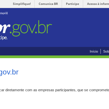
Simplifique!
Comunica BR
Participe
Acesso à infor
odapé
4
Início
Sob
gov.br
car diretamente com as empresas participantes, que se compromete