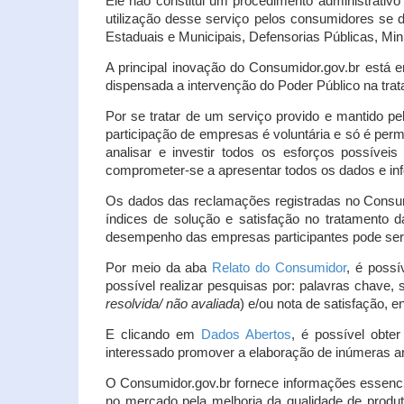
Ele não constitui um procedimento administrativ
utilização desse serviço pelos consumidores se d
Estaduais e Municipais, Defensorias Públicas, Mini
A principal inovação do Consumidor.gov.br está e
dispensada a intervenção do Poder Público na tratat
Por se tratar de um serviço provido e mantido pe
participação de empresas é voluntária e só é per
analisar e investir todos os esforços possíve
comprometer-se a apresentar todos os dados e inf
Os dados das reclamações registradas no Consu
índices de solução e satisfação no tratamento
desempenho das empresas participantes pode ser m
Por meio da aba
Relato do Consumidor
, é possí
possível realizar pesquisas por: palavras chave, 
resolvida/ não avaliada
) e/ou nota de satisfação, ent
E clicando em
Dados Abertos
, é possível obte
interessado promover a elaboração de inúmeras a
O Consumidor.gov.br fornece informações essencia
no mercado pela melhoria da qualidade de produt