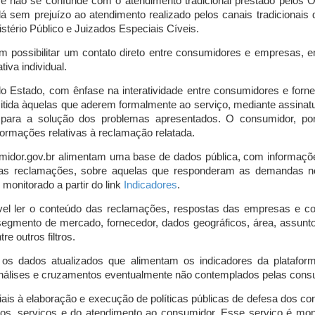
o e não se confunde com o atendimento tradicional prestado pelo
á sem prejuízo ao atendimento realizado pelos canais tradicionai
stério Público e Juizados Especiais Cíveis.
m possibilitar um contato direto entre consumidores e empresas, 
iva individual.
lo Estado, com ênfase na interatividade entre consumidores e for
mitida àquelas que aderem formalmente ao serviço, mediante assin
is para a solução dos problemas apresentados. O consumidor, po
ormações relativas à reclamação relatada.
midor.gov.br alimentam uma base de dados pública, com informaçõ
 das reclamações, sobre aquelas que responderam as demandas n
onitorado a partir do link
Indicadores
.
vel ler o conteúdo das reclamações, respostas das empresas e co
segmento de mercado, fornecedor, dados geográficos, área, assunto,
re outros filtros.
r os dados atualizados que alimentam os indicadores da platafor
nálises e cruzamentos eventualmente não contemplados pelas consul
is à elaboração e execução de políticas públicas de defesa dos c
os, serviços e do atendimento ao consumidor. Esse serviço é mon