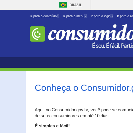
BRASIL
Ir para o conteúdo
1
Ir para o menu
2
Ir para o login
3
Ir para o r
Conheça o Consumidor.
Aqui, no Consumidor.gov.br, você pode se comuni
de seus consumidores em até 10 dias.
É simples e fácil!