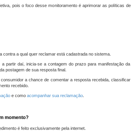
iva, pois o foco desse monitoramento é aprimorar as políticas d
a contra a qual quer reclamar está cadastrada no sistema.
, a partir daí, inicia-se a contagem do prazo para manifestação 
da postagem de sua resposta final.
 consumidor a chance de comentar a resposta recebida, classifi
mento recebido.
amação
e como
acompanhar sua reclamação
.
gum momento?
edimento é feito exclusivamente pela internet.