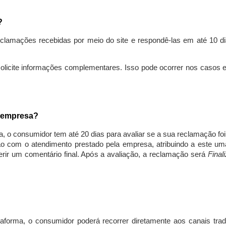
s?
lamações recebidas por meio do site e respondê-las em até 10 dia
solicite informações complementares. Isso pode ocorrer nos casos 
a empresa?
, o consumidor tem até 20 dias para avaliar se a sua reclamação fo
ção com o atendimento prestado pela empresa, atribuindo a este um
nserir um comentário final. Após a avaliação, a reclamação será
Final
aforma, o consumidor poderá recorrer diretamente aos canais trad