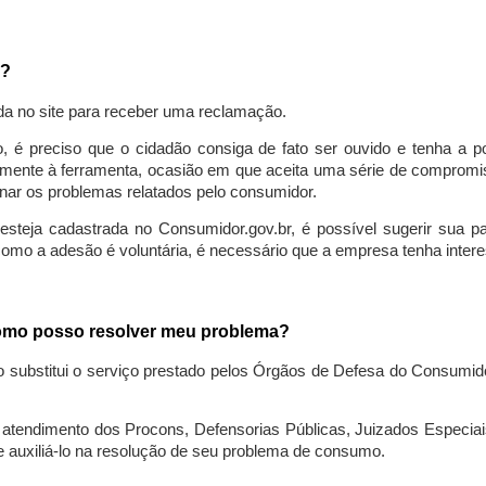
a?
da no site para receber uma reclamação.
o, é preciso que o cidadão consiga de fato ser ouvido e tenha a 
lmente à ferramenta, ocasião em que aceita uma série de compromiss
ionar os problemas relatados pelo consumidor.
eja cadastrada no Consumidor.gov.br, é possível sugerir sua parti
como a adesão é voluntária, é necessário que a empresa tenha intere
 como posso resolver meu problema?
o substitui o serviço prestado pelos Órgãos de Defesa do Consumi
endimento dos Procons, Defensorias Públicas, Juizados Especiais 
e auxiliá-lo na resolução de seu problema de consumo.