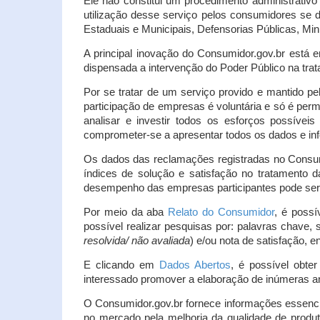
Ele não constitui um procedimento administrativ
utilização desse serviço pelos consumidores se d
Estaduais e Municipais, Defensorias Públicas, Mini
A principal inovação do Consumidor.gov.br está e
dispensada a intervenção do Poder Público na tratat
Por se tratar de um serviço provido e mantido pe
participação de empresas é voluntária e só é per
analisar e investir todos os esforços possíve
comprometer-se a apresentar todos os dados e inf
Os dados das reclamações registradas no Consu
índices de solução e satisfação no tratamento
desempenho das empresas participantes pode ser m
Por meio da aba
Relato do Consumidor
, é possí
possível realizar pesquisas por: palavras chave, 
resolvida/ não avaliada
) e/ou nota de satisfação, ent
E clicando em
Dados Abertos
, é possível obte
interessado promover a elaboração de inúmeras a
O Consumidor.gov.br fornece informações essencia
no mercado pela melhoria da qualidade de produt