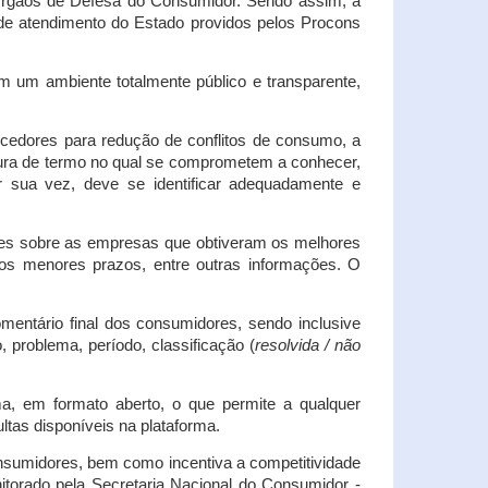
s Órgãos de Defesa do Consumidor. Sendo assim, a
s de atendimento do Estado providos pelos Procons
em um ambiente totalmente público e transparente,
necedores para redução de conflitos de consumo, a
atura de termo no qual se comprometem a conhecer,
r sua vez, deve se identificar adequadamente e
es sobre as empresas que obtiveram os melhores
os menores prazos, entre outras informações. O
mentário final dos consumidores, sendo inclusive
 problema, período, classificação (
resolvida / não
ma, em formato aberto, o que permite a qualquer
tas disponíveis na plataforma.
onsumidores, bem como incentiva a competitividade
itorado pela Secretaria Nacional do Consumidor -