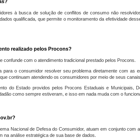
sas?
idores à busca de solução de conflitos de consumo não resolvido
ados qualificada, que permite o monitoramento da efetividade des
mento realizado pelos Procons?
se confunde com o atendimento tradicional prestado pelos Procons.
a para o consumidor resolver seu problema diretamente com as em
que continuam atendendo os consumidores por meio de seus canais t
ento do Estado providos pelos Procons Estaduais e Municipais, De
cidadão como sempre estiveram, e isso em nada muda com o funcion
gov.br?
ema Nacional de Defesa do Consumidor, atuam em conjunto com a 
 na análise estratégica de sua base de dados.