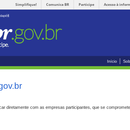
Simplifique!
Comunica BR
Participe
Acesso à infor
odapé
4
Início
Sob
gov.br
car diretamente com as empresas participantes, que se compromete