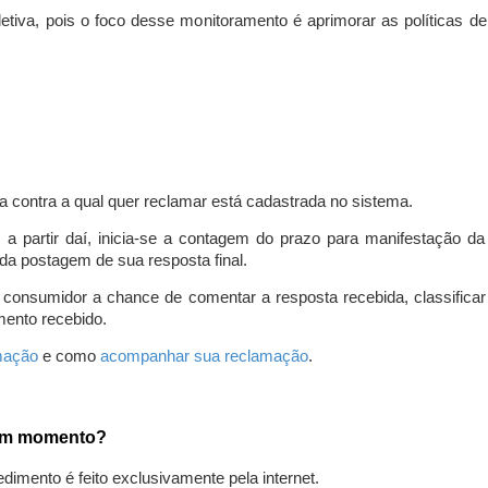
iva, pois o foco desse monitoramento é aprimorar as políticas d
a contra a qual quer reclamar está cadastrada no sistema.
, a partir daí, inicia-se a contagem do prazo para manifestação 
da postagem de sua resposta final.
 consumidor a chance de comentar a resposta recebida, classifi
mento recebido.
amação
e como
acompanhar sua reclamação
.
gum momento?
edimento é feito exclusivamente pela internet.