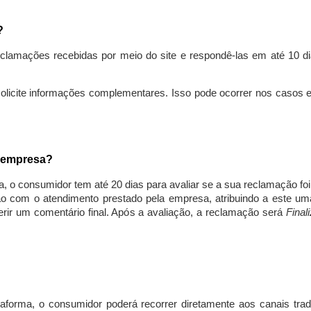
s?
lamações recebidas por meio do site e respondê-las em até 10 dia
solicite informações complementares. Isso pode ocorrer nos casos 
a empresa?
, o consumidor tem até 20 dias para avaliar se a sua reclamação fo
ção com o atendimento prestado pela empresa, atribuindo a este um
nserir um comentário final. Após a avaliação, a reclamação será
Final
aforma, o consumidor poderá recorrer diretamente aos canais trad