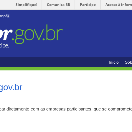
Simplifique!
Comunica BR
Participe
Acesso à infor
odapé
4
Início
Sob
gov.br
car diretamente com as empresas participantes, que se compromete