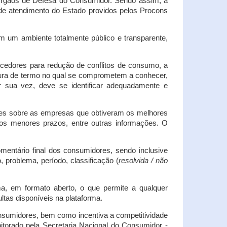
s Órgãos de Defesa do Consumidor. Sendo assim, a
s de atendimento do Estado providos pelos Procons
em um ambiente totalmente público e transparente,
necedores para redução de conflitos de consumo, a
atura de termo no qual se comprometem a conhecer,
r sua vez, deve se identificar adequadamente e
es sobre as empresas que obtiveram os melhores
os menores prazos, entre outras informações. O
mentário final dos consumidores, sendo inclusive
 problema, período, classificação (
resolvida / não
ma, em formato aberto, o que permite a qualquer
tas disponíveis na plataforma.
onsumidores, bem como incentiva a competitividade
itorado pela Secretaria Nacional do Consumidor -