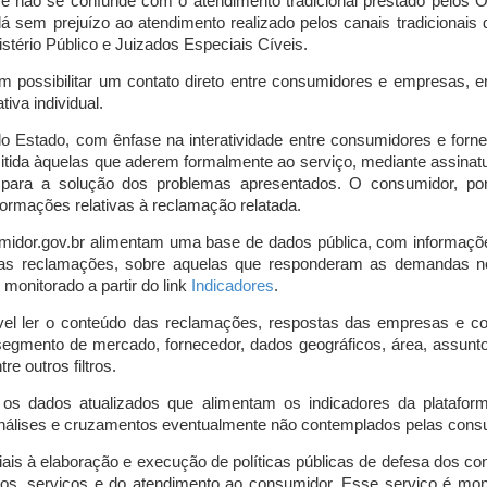
o e não se confunde com o atendimento tradicional prestado pelo
á sem prejuízo ao atendimento realizado pelos canais tradicionai
stério Público e Juizados Especiais Cíveis.
m possibilitar um contato direto entre consumidores e empresas, 
iva individual.
lo Estado, com ênfase na interatividade entre consumidores e for
mitida àquelas que aderem formalmente ao serviço, mediante assin
is para a solução dos problemas apresentados. O consumidor, po
ormações relativas à reclamação relatada.
midor.gov.br alimentam uma base de dados pública, com informaçõ
 das reclamações, sobre aquelas que responderam as demandas n
onitorado a partir do link
Indicadores
.
vel ler o conteúdo das reclamações, respostas das empresas e co
segmento de mercado, fornecedor, dados geográficos, área, assunto,
re outros filtros.
r os dados atualizados que alimentam os indicadores da platafor
nálises e cruzamentos eventualmente não contemplados pelas consul
is à elaboração e execução de políticas públicas de defesa dos c
os, serviços e do atendimento ao consumidor. Esse serviço é mon