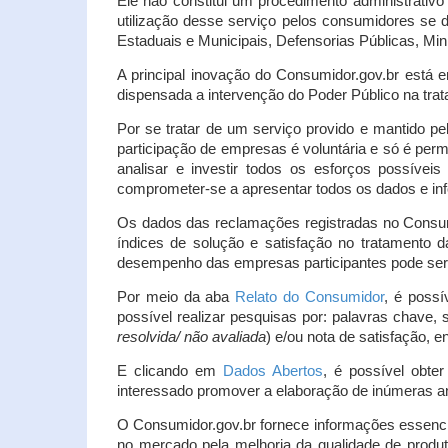
Ele não constitui um procedimento administrativ
utilização desse serviço pelos consumidores se d
Estaduais e Municipais, Defensorias Públicas, Mini
A principal inovação do Consumidor.gov.br está e
dispensada a intervenção do Poder Público na tratat
Por se tratar de um serviço provido e mantido pe
participação de empresas é voluntária e só é per
analisar e investir todos os esforços possíve
comprometer-se a apresentar todos os dados e inf
Os dados das reclamações registradas no Consu
índices de solução e satisfação no tratamento
desempenho das empresas participantes pode ser m
Por meio da aba
Relato do Consumidor
, é possí
possível realizar pesquisas por: palavras chave, 
resolvida/ não avaliada
) e/ou nota de satisfação, ent
E clicando em
Dados Abertos
, é possível obte
interessado promover a elaboração de inúmeras a
O Consumidor.gov.br fornece informações essencia
no mercado pela melhoria da qualidade de produt