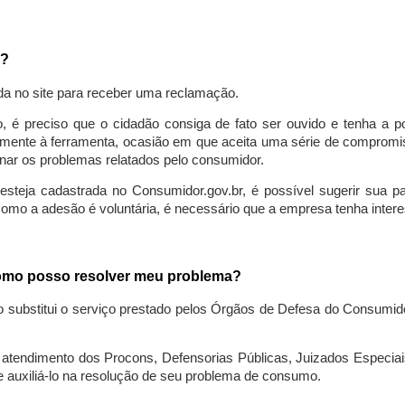
a?
da no site para receber uma reclamação.
o, é preciso que o cidadão consiga de fato ser ouvido e tenha a 
lmente à ferramenta, ocasião em que aceita uma série de compromiss
ionar os problemas relatados pelo consumidor.
eja cadastrada no Consumidor.gov.br, é possível sugerir sua parti
como a adesão é voluntária, é necessário que a empresa tenha intere
 como posso resolver meu problema?
o substitui o serviço prestado pelos Órgãos de Defesa do Consumi
endimento dos Procons, Defensorias Públicas, Juizados Especiais 
e auxiliá-lo na resolução de seu problema de consumo.