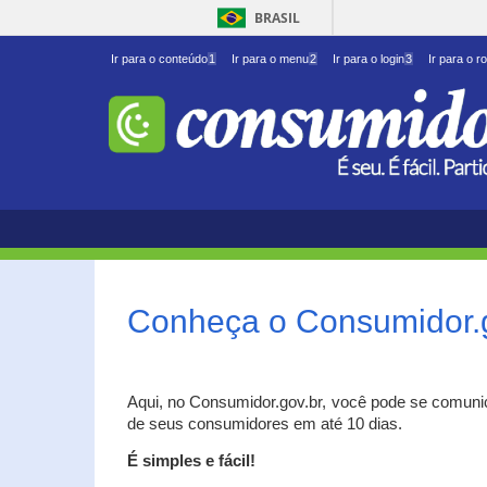
BRASIL
Ir para o conteúdo
1
Ir para o menu
2
Ir para o login
3
Ir para o r
Conheça o Consumidor.
Aqui, no Consumidor.gov.br, você pode se comuni
de seus consumidores em até 10 dias.
É simples e fácil!