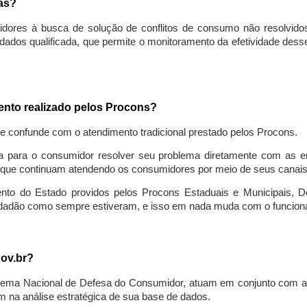
sas?
idores à busca de solução de conflitos de consumo não resolvido
ados qualificada, que permite o monitoramento da efetividade des
mento realizado pelos Procons?
se confunde com o atendimento tradicional prestado pelos Procons.
a para o consumidor resolver seu problema diretamente com as em
que continuam atendendo os consumidores por meio de seus canais t
ento do Estado providos pelos Procons Estaduais e Municipais, De
cidadão como sempre estiveram, e isso em nada muda com o funcion
gov.br?
ema Nacional de Defesa do Consumidor, atuam em conjunto com a 
 na análise estratégica de sua base de dados.