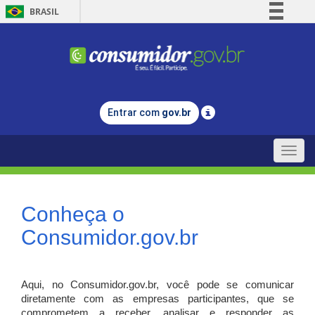
BRASIL
Simplifique!
Comunica BR
Participe
Acesso à informação
Entrar com
gov.br
Legislação
Canais
Toggle
naviga
Conheça o
Consumidor.gov.br
Aqui, no Consumidor.gov.br, você pode se comunicar
diretamente com as empresas participantes, que se
comprometem a receber, analisar e responder as