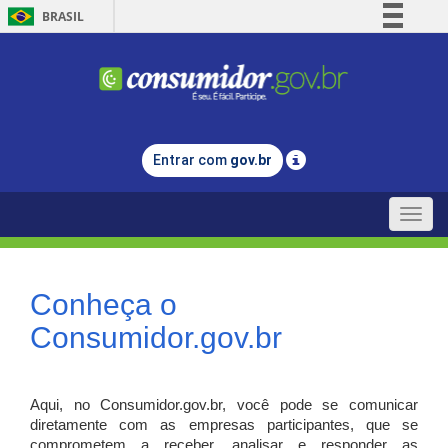
BRASIL
Simplifique!
Comunica BR
Participe
Acesso à informação
Entrar com
gov.br
Legislação
Canais
Toggle
naviga
Conheça o
Consumidor.gov.br
Aqui, no Consumidor.gov.br, você pode se comunicar
diretamente com as empresas participantes, que se
comprometem a receber, analisar e responder as