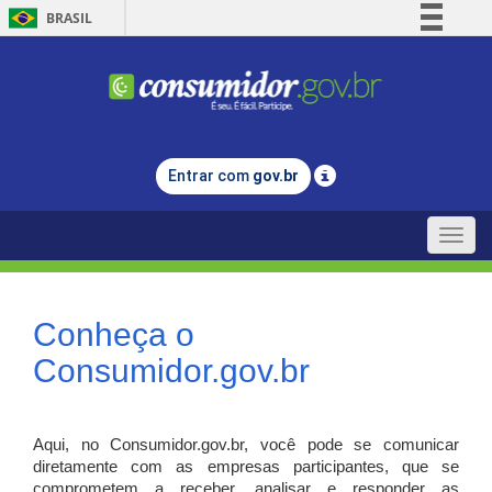
BRASIL
Simplifique!
Comunica BR
Participe
Acesso à informação
Entrar com
gov.br
Legislação
Canais
Toggle
naviga
Conheça o
Consumidor.gov.br
Aqui, no Consumidor.gov.br, você pode se comunicar
diretamente com as empresas participantes, que se
comprometem a receber, analisar e responder as