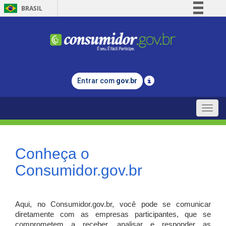
BRASIL
Simplifique!
Comunica BR
Participe
Acesso à informação
Entrar com
gov.br
Legislação
Canais
Toggle
naviga
Conheça o
Consumidor.gov.br
Aqui, no Consumidor.gov.br, você pode se comunicar
diretamente com as empresas participantes, que se
comprometem a receber, analisar e responder as