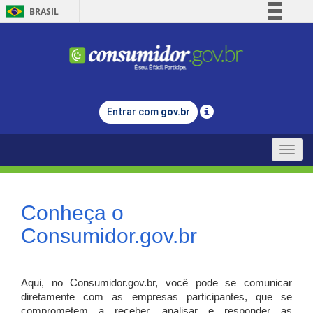
BRASIL
Simplifique!
Comunica BR
Participe
Acesso à informação
Entrar com
gov.br
Legislação
Canais
Toggle
naviga
Conheça o
Consumidor.gov.br
Aqui, no Consumidor.gov.br, você pode se comunicar
diretamente com as empresas participantes, que se
comprometem a receber, analisar e responder as