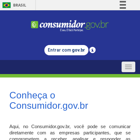
BRASIL
Simplifique!
Comunica BR
Participe
Acesso à informação
Entrar com
gov.br
Legislação
Canais
Toggle
naviga
Conheça o
Consumidor.gov.br
Aqui, no Consumidor.gov.br, você pode se comunicar
diretamente com as empresas participantes, que se
comprometem a receber, analisar e responder as