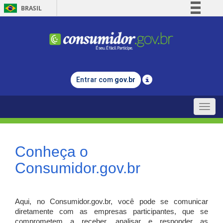
BRASIL
Simplifique!
Comunica BR
Participe
Acesso à informação
Entrar com
gov.br
Legislação
Canais
Toggle
naviga
Conheça o
Consumidor.gov.br
Aqui, no Consumidor.gov.br, você pode se comunicar
diretamente com as empresas participantes, que se
comprometem a receber, analisar e responder as