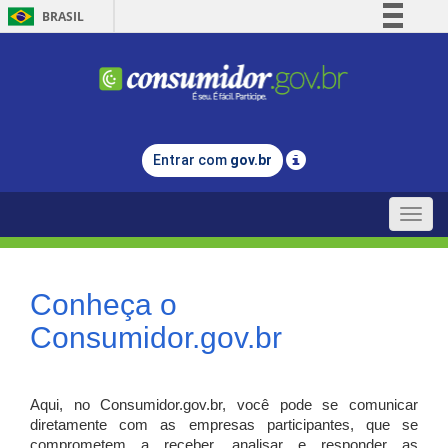
BRASIL
Simplifique!
Comunica BR
Participe
Acesso à informação
Entrar com
gov.br
Legislação
Canais
Toggle
naviga
Conheça o
Consumidor.gov.br
Aqui, no Consumidor.gov.br, você pode se comunicar
diretamente com as empresas participantes, que se
comprometem a receber, analisar e responder as