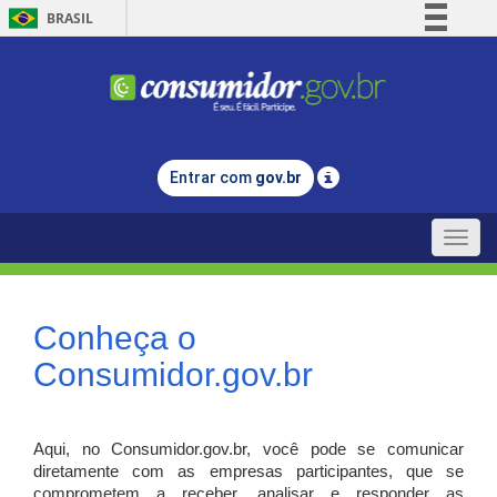
BRASIL
Simplifique!
Comunica BR
Participe
Acesso à informação
Entrar com
gov.br
Legislação
Canais
Toggle
naviga
Conheça o
Consumidor.gov.br
Aqui, no Consumidor.gov.br, você pode se comunicar
diretamente com as empresas participantes, que se
comprometem a receber, analisar e responder as