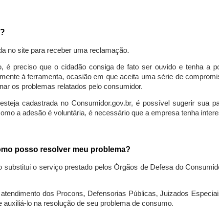
a?
da no site para receber uma reclamação.
o, é preciso que o cidadão consiga de fato ser ouvido e tenha a 
lmente à ferramenta, ocasião em que aceita uma série de compromiss
ionar os problemas relatados pelo consumidor.
eja cadastrada no Consumidor.gov.br, é possível sugerir sua parti
como a adesão é voluntária, é necessário que a empresa tenha intere
 como posso resolver meu problema?
o substitui o serviço prestado pelos Órgãos de Defesa do Consumi
endimento dos Procons, Defensorias Públicas, Juizados Especiais 
e auxiliá-lo na resolução de seu problema de consumo.