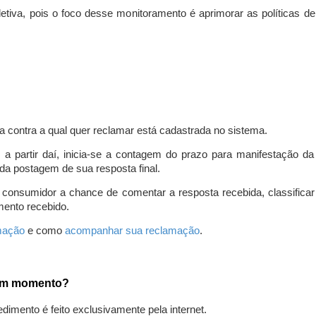
iva, pois o foco desse monitoramento é aprimorar as políticas d
a contra a qual quer reclamar está cadastrada no sistema.
, a partir daí, inicia-se a contagem do prazo para manifestação 
da postagem de sua resposta final.
 consumidor a chance de comentar a resposta recebida, classifi
mento recebido.
amação
e como
acompanhar sua reclamação
.
gum momento?
edimento é feito exclusivamente pela internet.