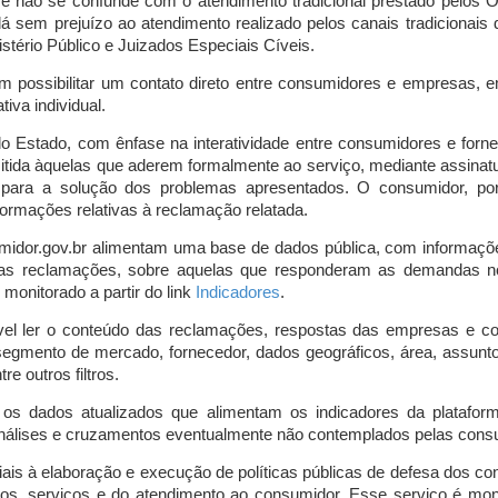
o e não se confunde com o atendimento tradicional prestado pelo
á sem prejuízo ao atendimento realizado pelos canais tradicionai
stério Público e Juizados Especiais Cíveis.
m possibilitar um contato direto entre consumidores e empresas, 
iva individual.
lo Estado, com ênfase na interatividade entre consumidores e for
mitida àquelas que aderem formalmente ao serviço, mediante assin
is para a solução dos problemas apresentados. O consumidor, po
ormações relativas à reclamação relatada.
midor.gov.br alimentam uma base de dados pública, com informaçõ
 das reclamações, sobre aquelas que responderam as demandas n
onitorado a partir do link
Indicadores
.
vel ler o conteúdo das reclamações, respostas das empresas e co
segmento de mercado, fornecedor, dados geográficos, área, assunto,
re outros filtros.
r os dados atualizados que alimentam os indicadores da platafor
nálises e cruzamentos eventualmente não contemplados pelas consul
is à elaboração e execução de políticas públicas de defesa dos c
os, serviços e do atendimento ao consumidor. Esse serviço é mon