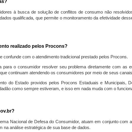
sas?
idores à busca de solução de conflitos de consumo não resolvido
ados qualificada, que permite o monitoramento da efetividade des
mento realizado pelos Procons?
se confunde com o atendimento tradicional prestado pelos Procons.
a para o consumidor resolver seu problema diretamente com as em
que continuam atendendo os consumidores por meio de seus canais t
ento do Estado providos pelos Procons Estaduais e Municipais, De
cidadão como sempre estiveram, e isso em nada muda com o funcion
gov.br?
ema Nacional de Defesa do Consumidor, atuam em conjunto com a 
 na análise estratégica de sua base de dados.