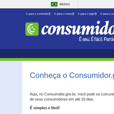
BRASIL
Ir para o conteúdo
1
Ir para o menu
2
Ir para o login
3
Ir para o r
Conheça o Consumidor.
Aqui, no Consumidor.gov.br, você pode se comuni
de seus consumidores em até 10 dias.
É simples e fácil!