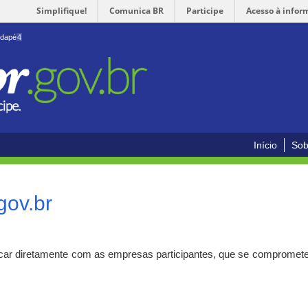
Simplifique!
Comunica BR
Participe
Acesso à infor
odapé
4
Início
Sob
gov.br
car diretamente com as empresas participantes, que se compromete