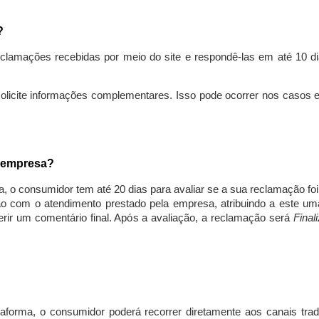
s?
lamações recebidas por meio do site e respondê-las em até 10 dia
solicite informações complementares. Isso pode ocorrer nos casos 
a empresa?
, o consumidor tem até 20 dias para avaliar se a sua reclamação fo
ção com o atendimento prestado pela empresa, atribuindo a este um
nserir um comentário final. Após a avaliação, a reclamação será
Final
aforma, o consumidor poderá recorrer diretamente aos canais trad