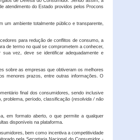
s Órgãos de Defesa do Consumidor. Sendo assim, a
s de atendimento do Estado providos pelos Procons
em um ambiente totalmente público e transparente,
necedores para redução de conflitos de consumo, a
atura de termo no qual se comprometem a conhecer,
r sua vez, deve se identificar adequadamente e
es sobre as empresas que obtiveram os melhores
os menores prazos, entre outras informações. O
mentário final dos consumidores, sendo inclusive
 problema, período, classificação (
resolvida / não
ma, em formato aberto, o que permite a qualquer
tas disponíveis na plataforma.
onsumidores, bem como incentiva a competitividade
itorado pela Secretaria Nacional do Consumidor -