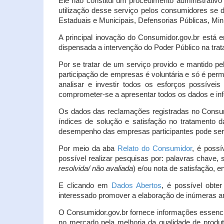
Ele não constitui um procedimento administrativ
utilização desse serviço pelos consumidores se d
Estaduais e Municipais, Defensorias Públicas, Mini
A principal inovação do Consumidor.gov.br está e
dispensada a intervenção do Poder Público na tratat
Por se tratar de um serviço provido e mantido pe
participação de empresas é voluntária e só é per
analisar e investir todos os esforços possíve
comprometer-se a apresentar todos os dados e inf
Os dados das reclamações registradas no Consu
índices de solução e satisfação no tratamento
desempenho das empresas participantes pode ser m
Por meio da aba
Relato do Consumidor
, é possí
possível realizar pesquisas por: palavras chave, 
resolvida/ não avaliada
) e/ou nota de satisfação, ent
E clicando em
Dados Abertos
, é possível obte
interessado promover a elaboração de inúmeras a
O Consumidor.gov.br fornece informações essencia
no mercado pela melhoria da qualidade de produt