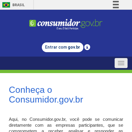
BRASIL
Simplifique!
Comunica BR
Participe
Acesso à informação
Entrar com
gov.br
Legislação
Canais
Toggle
naviga
Conheça o
Consumidor.gov.br
Aqui, no Consumidor.gov.br, você pode se comunicar
diretamente com as empresas participantes, que se
comprometem a receber, analisar e responder as