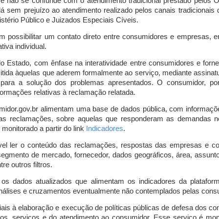
o e não se confunde com o atendimento tradicional prestado pelo
á sem prejuízo ao atendimento realizado pelos canais tradicionai
stério Público e Juizados Especiais Cíveis.
m possibilitar um contato direto entre consumidores e empresas, 
iva individual.
lo Estado, com ênfase na interatividade entre consumidores e for
mitida àquelas que aderem formalmente ao serviço, mediante assin
is para a solução dos problemas apresentados. O consumidor, po
ormações relativas à reclamação relatada.
midor.gov.br alimentam uma base de dados pública, com informaçõ
 das reclamações, sobre aquelas que responderam as demandas n
onitorado a partir do link
Indicadores
.
vel ler o conteúdo das reclamações, respostas das empresas e co
segmento de mercado, fornecedor, dados geográficos, área, assunto,
re outros filtros.
r os dados atualizados que alimentam os indicadores da platafor
nálises e cruzamentos eventualmente não contemplados pelas consul
is à elaboração e execução de políticas públicas de defesa dos c
os, serviços e do atendimento ao consumidor. Esse serviço é mon