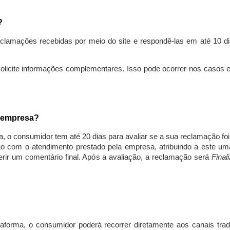
s?
lamações recebidas por meio do site e respondê-las em até 10 dia
solicite informações complementares. Isso pode ocorrer nos casos 
a empresa?
, o consumidor tem até 20 dias para avaliar se a sua reclamação fo
ção com o atendimento prestado pela empresa, atribuindo a este um
nserir um comentário final. Após a avaliação, a reclamação será
Final
aforma, o consumidor poderá recorrer diretamente aos canais trad