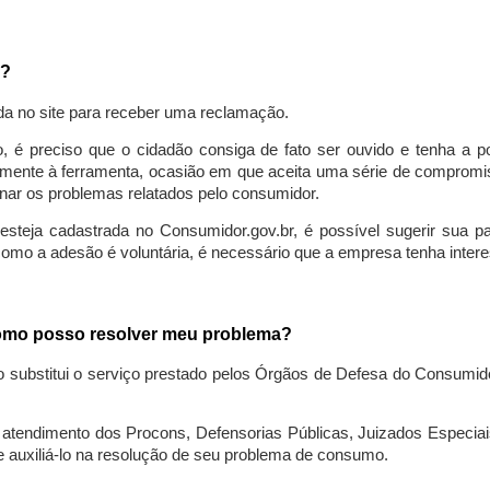
a?
da no site para receber uma reclamação.
o, é preciso que o cidadão consiga de fato ser ouvido e tenha a 
lmente à ferramenta, ocasião em que aceita uma série de compromiss
ionar os problemas relatados pelo consumidor.
eja cadastrada no Consumidor.gov.br, é possível sugerir sua parti
como a adesão é voluntária, é necessário que a empresa tenha intere
 como posso resolver meu problema?
o substitui o serviço prestado pelos Órgãos de Defesa do Consumi
endimento dos Procons, Defensorias Públicas, Juizados Especiais 
e auxiliá-lo na resolução de seu problema de consumo.