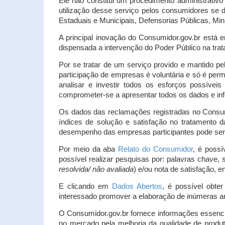
Ele não constitui um procedimento administrativ
utilização desse serviço pelos consumidores se d
Estaduais e Municipais, Defensorias Públicas, Mini
A principal inovação do Consumidor.gov.br está e
dispensada a intervenção do Poder Público na tratat
Por se tratar de um serviço provido e mantido pe
participação de empresas é voluntária e só é per
analisar e investir todos os esforços possíve
comprometer-se a apresentar todos os dados e inf
Os dados das reclamações registradas no Consu
índices de solução e satisfação no tratamento
desempenho das empresas participantes pode ser m
Por meio da aba
Relato do Consumidor
, é possí
possível realizar pesquisas por: palavras chave, 
resolvida/ não avaliada
) e/ou nota de satisfação, ent
E clicando em
Dados Abertos
, é possível obte
interessado promover a elaboração de inúmeras a
O Consumidor.gov.br fornece informações essencia
no mercado pela melhoria da qualidade de produt