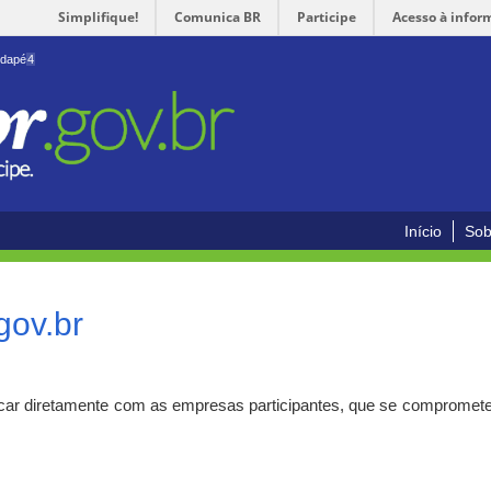
Simplifique!
Comunica BR
Participe
Acesso à infor
odapé
4
Início
Sob
gov.br
car diretamente com as empresas participantes, que se compromete