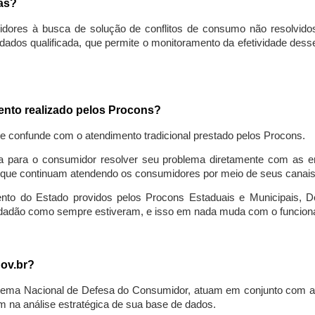
sas?
idores à busca de solução de conflitos de consumo não resolvido
ados qualificada, que permite o monitoramento da efetividade des
mento realizado pelos Procons?
se confunde com o atendimento tradicional prestado pelos Procons.
a para o consumidor resolver seu problema diretamente com as em
que continuam atendendo os consumidores por meio de seus canais t
ento do Estado providos pelos Procons Estaduais e Municipais, De
cidadão como sempre estiveram, e isso em nada muda com o funcion
gov.br?
ema Nacional de Defesa do Consumidor, atuam em conjunto com a 
 na análise estratégica de sua base de dados.