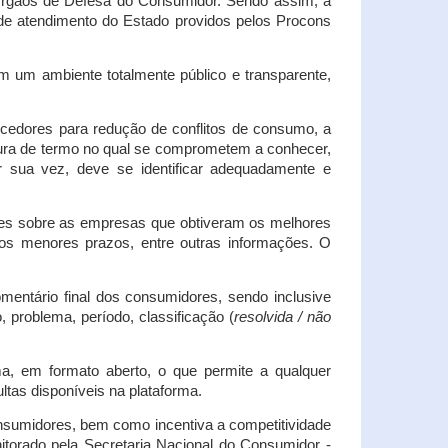
s Órgãos de Defesa do Consumidor. Sendo assim, a
s de atendimento do Estado providos pelos Procons
em um ambiente totalmente público e transparente,
necedores para redução de conflitos de consumo, a
atura de termo no qual se comprometem a conhecer,
r sua vez, deve se identificar adequadamente e
es sobre as empresas que obtiveram os melhores
os menores prazos, entre outras informações. O
mentário final dos consumidores, sendo inclusive
 problema, período, classificação (
resolvida / não
ma, em formato aberto, o que permite a qualquer
tas disponíveis na plataforma.
onsumidores, bem como incentiva a competitividade
itorado pela Secretaria Nacional do Consumidor -