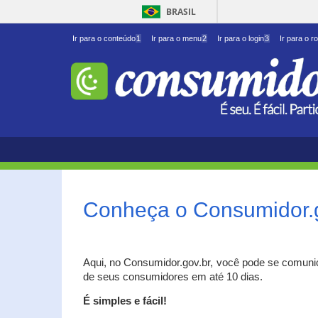
BRASIL
Ir para o conteúdo
1
Ir para o menu
2
Ir para o login
3
Ir para o r
Conheça o Consumidor.
Aqui, no Consumidor.gov.br, você pode se comuni
de seus consumidores em até 10 dias.
É simples e fácil!