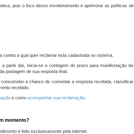
iva, pois o foco desse monitoramento é aprimorar as políticas d
a contra a qual quer reclamar está cadastrada no sistema.
, a partir daí, inicia-se a contagem do prazo para manifestação 
da postagem de sua resposta final.
 consumidor a chance de comentar a resposta recebida, classifi
mento recebido.
amação
e como
acompanhar sua reclamação
.
gum momento?
edimento é feito exclusivamente pela internet.