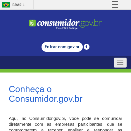
BRASIL
Simplifique!
Comunica BR
Participe
Acesso à informação
Entrar com
gov.br
Legislação
Canais
Toggle
naviga
Conheça o
Consumidor.gov.br
Aqui, no Consumidor.gov.br, você pode se comunicar
diretamente com as empresas participantes, que se
comprometem a receber, analisar e responder as