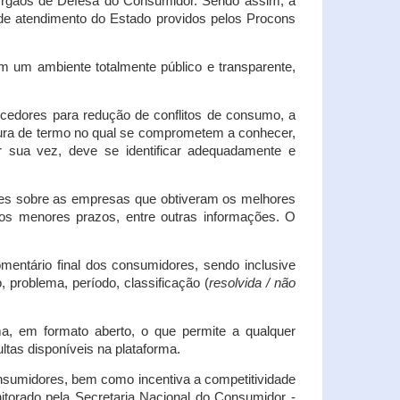
s Órgãos de Defesa do Consumidor. Sendo assim, a
s de atendimento do Estado providos pelos Procons
em um ambiente totalmente público e transparente,
necedores para redução de conflitos de consumo, a
atura de termo no qual se comprometem a conhecer,
r sua vez, deve se identificar adequadamente e
es sobre as empresas que obtiveram os melhores
os menores prazos, entre outras informações. O
mentário final dos consumidores, sendo inclusive
 problema, período, classificação (
resolvida / não
ma, em formato aberto, o que permite a qualquer
tas disponíveis na plataforma.
onsumidores, bem como incentiva a competitividade
itorado pela Secretaria Nacional do Consumidor -