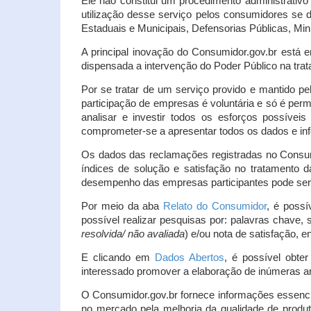
Ele não constitui um procedimento administrativ
utilização desse serviço pelos consumidores se d
Estaduais e Municipais, Defensorias Públicas, Mini
A principal inovação do Consumidor.gov.br está e
dispensada a intervenção do Poder Público na tratat
Por se tratar de um serviço provido e mantido pe
participação de empresas é voluntária e só é per
analisar e investir todos os esforços possíve
comprometer-se a apresentar todos os dados e inf
Os dados das reclamações registradas no Consu
índices de solução e satisfação no tratamento
desempenho das empresas participantes pode ser m
Por meio da aba
Relato do Consumidor
, é possí
possível realizar pesquisas por: palavras chave, 
resolvida/ não avaliada
) e/ou nota de satisfação, ent
E clicando em
Dados Abertos
, é possível obte
interessado promover a elaboração de inúmeras a
O Consumidor.gov.br fornece informações essencia
no mercado pela melhoria da qualidade de produt