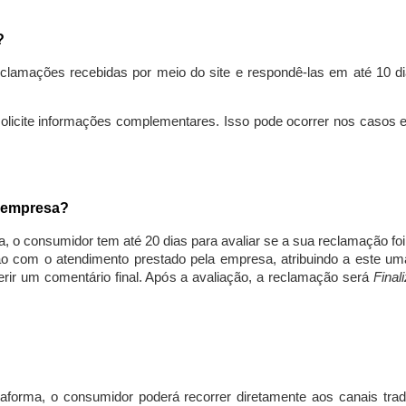
s?
lamações recebidas por meio do site e respondê-las em até 10 dia
solicite informações complementares. Isso pode ocorrer nos casos 
a empresa?
, o consumidor tem até 20 dias para avaliar se a sua reclamação fo
ção com o atendimento prestado pela empresa, atribuindo a este um
nserir um comentário final. Após a avaliação, a reclamação será
Final
aforma, o consumidor poderá recorrer diretamente aos canais trad