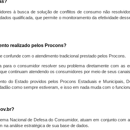
sas?
idores à busca de solução de conflitos de consumo não resolvido
ados qualificada, que permite o monitoramento da efetividade des
mento realizado pelos Procons?
se confunde com o atendimento tradicional prestado pelos Procons.
a para o consumidor resolver seu problema diretamente com as em
que continuam atendendo os consumidores por meio de seus canais t
ento do Estado providos pelos Procons Estaduais e Municipais, De
cidadão como sempre estiveram, e isso em nada muda com o funcion
gov.br?
ema Nacional de Defesa do Consumidor, atuam em conjunto com a 
 na análise estratégica de sua base de dados.