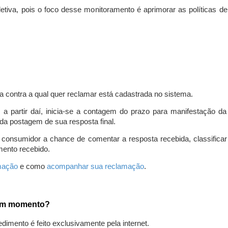
iva, pois o foco desse monitoramento é aprimorar as políticas d
a contra a qual quer reclamar está cadastrada no sistema.
, a partir daí, inicia-se a contagem do prazo para manifestação 
da postagem de sua resposta final.
 consumidor a chance de comentar a resposta recebida, classifi
mento recebido.
amação
e como
acompanhar sua reclamação
.
gum momento?
edimento é feito exclusivamente pela internet.