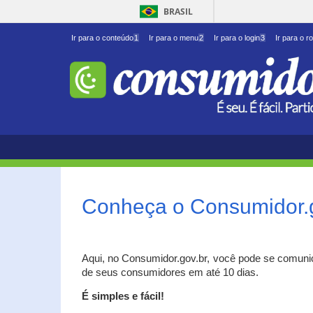
BRASIL
Ir para o conteúdo
1
Ir para o menu
2
Ir para o login
3
Ir para o r
Conheça o Consumidor.
Aqui, no Consumidor.gov.br, você pode se comuni
de seus consumidores em até 10 dias.
É simples e fácil!