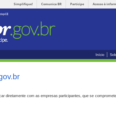
Simplifique!
Comunica BR
Participe
Acesso à infor
odapé
4
Início
Sob
gov.br
car diretamente com as empresas participantes, que se compromete