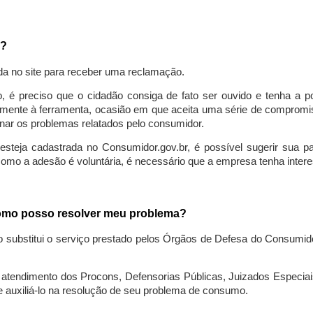
a?
da no site para receber uma reclamação.
o, é preciso que o cidadão consiga de fato ser ouvido e tenha a 
lmente à ferramenta, ocasião em que aceita uma série de compromiss
ionar os problemas relatados pelo consumidor.
eja cadastrada no Consumidor.gov.br, é possível sugerir sua parti
como a adesão é voluntária, é necessário que a empresa tenha intere
 como posso resolver meu problema?
o substitui o serviço prestado pelos Órgãos de Defesa do Consumi
endimento dos Procons, Defensorias Públicas, Juizados Especiais 
e auxiliá-lo na resolução de seu problema de consumo.