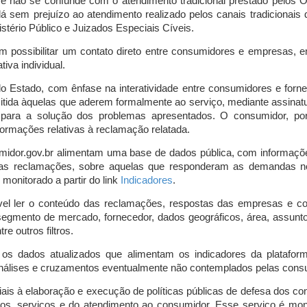
o e não se confunde com o atendimento tradicional prestado pelo
á sem prejuízo ao atendimento realizado pelos canais tradicionai
stério Público e Juizados Especiais Cíveis.
m possibilitar um contato direto entre consumidores e empresas, 
iva individual.
lo Estado, com ênfase na interatividade entre consumidores e for
mitida àquelas que aderem formalmente ao serviço, mediante assin
is para a solução dos problemas apresentados. O consumidor, po
ormações relativas à reclamação relatada.
midor.gov.br alimentam uma base de dados pública, com informaçõ
 das reclamações, sobre aquelas que responderam as demandas n
onitorado a partir do link
Indicadores
.
vel ler o conteúdo das reclamações, respostas das empresas e co
segmento de mercado, fornecedor, dados geográficos, área, assunto,
re outros filtros.
r os dados atualizados que alimentam os indicadores da platafor
nálises e cruzamentos eventualmente não contemplados pelas consul
is à elaboração e execução de políticas públicas de defesa dos c
os, serviços e do atendimento ao consumidor. Esse serviço é mon