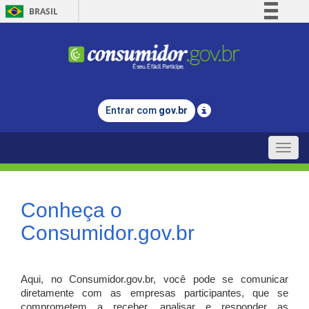
BRASIL
Simplifique!
Comunica BR
Participe
Acesso à informação
Entrar com
gov.br
Legislação
Canais
Toggle
naviga
Conheça o
Consumidor.gov.br
Aqui, no Consumidor.gov.br, você pode se comunicar
diretamente com as empresas participantes, que se
comprometem a receber, analisar e responder as