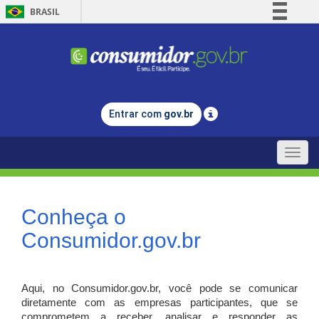
BRASIL
Simplifique!
Comunica BR
Participe
Acesso à informação
Entrar com
gov.br
Legislação
Canais
Toggle
naviga
Conheça o
Consumidor.gov.br
Aqui, no Consumidor.gov.br, você pode se comunicar
diretamente com as empresas participantes, que se
comprometem a receber, analisar e responder as