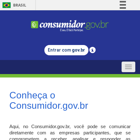
BRASIL
Simplifique!
Comunica BR
Participe
Acesso à informação
Entrar com
gov.br
Legislação
Canais
Toggle
naviga
Conheça o
Consumidor.gov.br
Aqui, no Consumidor.gov.br, você pode se comunicar
diretamente com as empresas participantes, que se
comprometem a receber, analisar e responder as