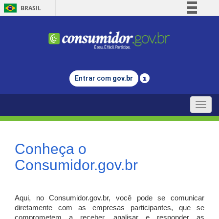
BRASIL
Simplifique!
Comunica BR
Participe
Acesso à informação
Entrar com
gov.br
Legislação
Canais
Toggle
naviga
Conheça o
Consumidor.gov.br
Aqui, no Consumidor.gov.br, você pode se comunicar
diretamente com as empresas participantes, que se
comprometem a receber, analisar e responder as