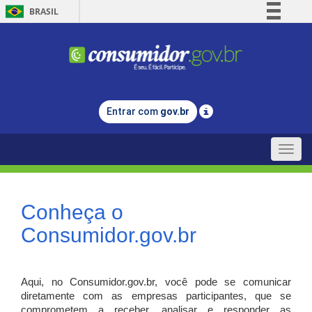
BRASIL
Simplifique!
Comunica BR
Participe
Acesso à informação
Entrar com
gov.br
Legislação
Canais
Toggle
naviga
Conheça o
Consumidor.gov.br
Aqui, no Consumidor.gov.br, você pode se comunicar
diretamente com as empresas participantes, que se
comprometem a receber, analisar e responder as