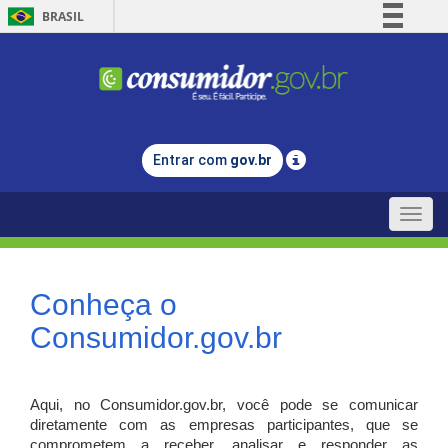
BRASIL
Simplifique!
Comunica BR
Participe
Acesso à informação
Entrar com
gov.br
Legislação
Canais
Toggle
naviga
Conheça o
Consumidor.gov.br
Aqui, no Consumidor.gov.br, você pode se comunicar
diretamente com as empresas participantes, que se
comprometem a receber, analisar e responder as