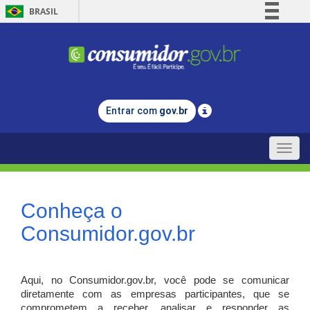
BRASIL
Simplifique!
Comunica BR
Participe
Acesso à informação
Entrar com
gov.br
Legislação
Canais
Toggle
naviga
Conheça o
Consumidor.gov.br
Aqui, no Consumidor.gov.br, você pode se comunicar
diretamente com as empresas participantes, que se
comprometem a receber, analisar e responder as