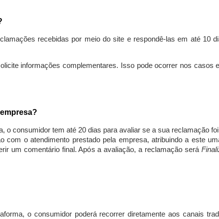
s?
lamações recebidas por meio do site e respondê-las em até 10 dia
solicite informações complementares. Isso pode ocorrer nos casos 
a empresa?
, o consumidor tem até 20 dias para avaliar se a sua reclamação fo
ção com o atendimento prestado pela empresa, atribuindo a este um
nserir um comentário final. Após a avaliação, a reclamação será
Final
aforma, o consumidor poderá recorrer diretamente aos canais trad