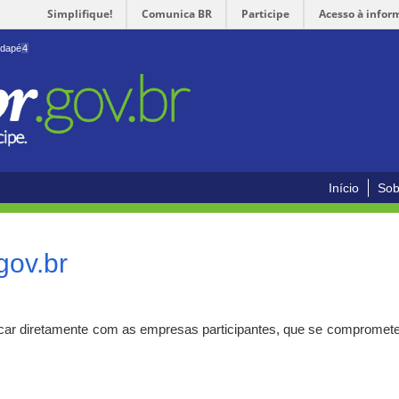
Simplifique!
Comunica BR
Participe
Acesso à infor
odapé
4
Início
Sob
gov.br
car diretamente com as empresas participantes, que se compromete