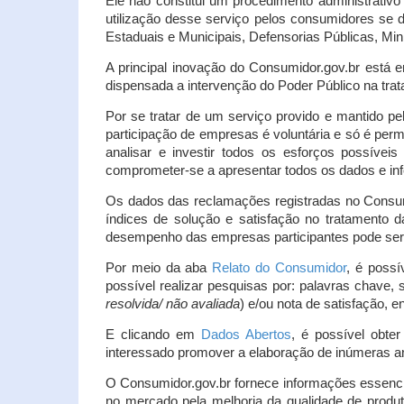
Ele não constitui um procedimento administrativ
utilização desse serviço pelos consumidores se d
Estaduais e Municipais, Defensorias Públicas, Mini
A principal inovação do Consumidor.gov.br está e
dispensada a intervenção do Poder Público na tratat
Por se tratar de um serviço provido e mantido pe
participação de empresas é voluntária e só é per
analisar e investir todos os esforços possíve
comprometer-se a apresentar todos os dados e inf
Os dados das reclamações registradas no Consu
índices de solução e satisfação no tratamento
desempenho das empresas participantes pode ser m
Por meio da aba
Relato do Consumidor
, é possí
possível realizar pesquisas por: palavras chave, 
resolvida/ não avaliada
) e/ou nota de satisfação, ent
E clicando em
Dados Abertos
, é possível obte
interessado promover a elaboração de inúmeras a
O Consumidor.gov.br fornece informações essencia
no mercado pela melhoria da qualidade de produt