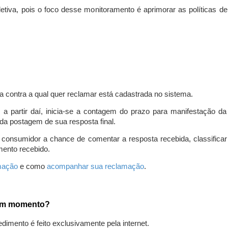
iva, pois o foco desse monitoramento é aprimorar as políticas d
a contra a qual quer reclamar está cadastrada no sistema.
, a partir daí, inicia-se a contagem do prazo para manifestação 
da postagem de sua resposta final.
 consumidor a chance de comentar a resposta recebida, classifi
mento recebido.
amação
e como
acompanhar sua reclamação
.
gum momento?
edimento é feito exclusivamente pela internet.