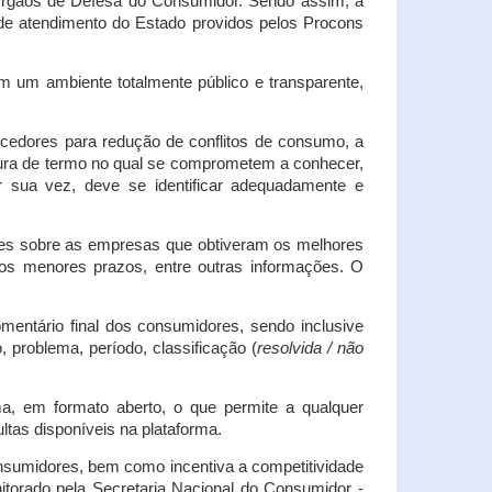
s Órgãos de Defesa do Consumidor. Sendo assim, a
s de atendimento do Estado providos pelos Procons
em um ambiente totalmente público e transparente,
necedores para redução de conflitos de consumo, a
atura de termo no qual se comprometem a conhecer,
r sua vez, deve se identificar adequadamente e
es sobre as empresas que obtiveram os melhores
os menores prazos, entre outras informações. O
mentário final dos consumidores, sendo inclusive
 problema, período, classificação (
resolvida / não
ma, em formato aberto, o que permite a qualquer
tas disponíveis na plataforma.
onsumidores, bem como incentiva a competitividade
itorado pela Secretaria Nacional do Consumidor -