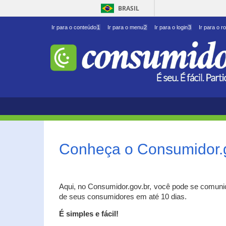
BRASIL
Ir para o conteúdo
1
Ir para o menu
2
Ir para o login
3
Ir para o r
Conheça o Consumidor.
Aqui, no Consumidor.gov.br, você pode se comuni
de seus consumidores em até 10 dias.
É simples e fácil!