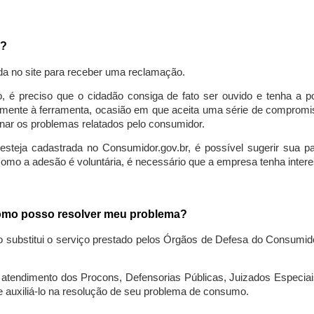
a?
da no site para receber uma reclamação.
o, é preciso que o cidadão consiga de fato ser ouvido e tenha a 
lmente à ferramenta, ocasião em que aceita uma série de compromiss
ionar os problemas relatados pelo consumidor.
eja cadastrada no Consumidor.gov.br, é possível sugerir sua parti
como a adesão é voluntária, é necessário que a empresa tenha intere
 como posso resolver meu problema?
o substitui o serviço prestado pelos Órgãos de Defesa do Consumi
endimento dos Procons, Defensorias Públicas, Juizados Especiais 
e auxiliá-lo na resolução de seu problema de consumo.