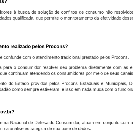
sas?
idores à busca de solução de conflitos de consumo não resolvido
ados qualificada, que permite o monitoramento da efetividade des
mento realizado pelos Procons?
se confunde com o atendimento tradicional prestado pelos Procons.
a para o consumidor resolver seu problema diretamente com as em
que continuam atendendo os consumidores por meio de seus canais t
ento do Estado providos pelos Procons Estaduais e Municipais, De
cidadão como sempre estiveram, e isso em nada muda com o funcion
gov.br?
ema Nacional de Defesa do Consumidor, atuam em conjunto com a 
 na análise estratégica de sua base de dados.