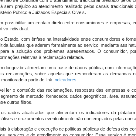
o e não se confunde com o atendimento tradicional prestado pelo
á sem prejuízo ao atendimento realizado pelos canais tradicionai
stério Público e Juizados Especiais Cíveis.
m possibilitar um contato direto entre consumidores e empresas, 
iva individual.
lo Estado, com ênfase na interatividade entre consumidores e for
mitida àquelas que aderem formalmente ao serviço, mediante assin
is para a solução dos problemas apresentados. O consumidor, po
ormações relativas à reclamação relatada.
midor.gov.br alimentam uma base de dados pública, com informaçõ
 das reclamações, sobre aquelas que responderam as demandas n
onitorado a partir do link
Indicadores
.
vel ler o conteúdo das reclamações, respostas das empresas e co
segmento de mercado, fornecedor, dados geográficos, área, assunto,
re outros filtros.
r os dados atualizados que alimentam os indicadores da platafor
nálises e cruzamentos eventualmente não contemplados pelas consul
is à elaboração e execução de políticas públicas de defesa dos c
os, serviços e do atendimento ao consumidor. Esse serviço é mon