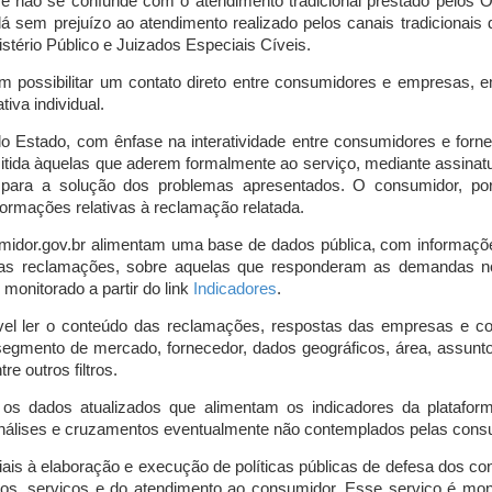
o e não se confunde com o atendimento tradicional prestado pelo
á sem prejuízo ao atendimento realizado pelos canais tradicionai
stério Público e Juizados Especiais Cíveis.
m possibilitar um contato direto entre consumidores e empresas, 
iva individual.
lo Estado, com ênfase na interatividade entre consumidores e for
mitida àquelas que aderem formalmente ao serviço, mediante assin
is para a solução dos problemas apresentados. O consumidor, po
ormações relativas à reclamação relatada.
midor.gov.br alimentam uma base de dados pública, com informaçõ
 das reclamações, sobre aquelas que responderam as demandas n
onitorado a partir do link
Indicadores
.
vel ler o conteúdo das reclamações, respostas das empresas e co
segmento de mercado, fornecedor, dados geográficos, área, assunto,
re outros filtros.
r os dados atualizados que alimentam os indicadores da platafor
nálises e cruzamentos eventualmente não contemplados pelas consul
is à elaboração e execução de políticas públicas de defesa dos c
os, serviços e do atendimento ao consumidor. Esse serviço é mon