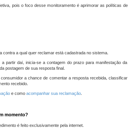
iva, pois o foco desse monitoramento é aprimorar as políticas d
a contra a qual quer reclamar está cadastrada no sistema.
, a partir daí, inicia-se a contagem do prazo para manifestação 
da postagem de sua resposta final.
 consumidor a chance de comentar a resposta recebida, classifi
mento recebido.
amação
e como
acompanhar sua reclamação
.
gum momento?
edimento é feito exclusivamente pela internet.