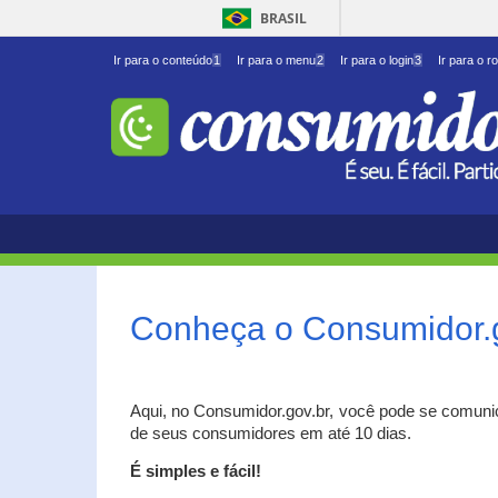
BRASIL
Ir para o conteúdo
1
Ir para o menu
2
Ir para o login
3
Ir para o r
Conheça o Consumidor.
Aqui, no Consumidor.gov.br, você pode se comuni
de seus consumidores em até 10 dias.
É simples e fácil!