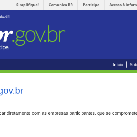
Simplifique!
Comunica BR
Participe
Acesso à infor
odapé
4
Início
Sob
gov.br
car diretamente com as empresas participantes, que se compromete