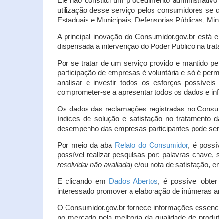
Ele não constitui um procedimento administrativ
utilização desse serviço pelos consumidores se d
Estaduais e Municipais, Defensorias Públicas, Mini
A principal inovação do Consumidor.gov.br está e
dispensada a intervenção do Poder Público na tratat
Por se tratar de um serviço provido e mantido pe
participação de empresas é voluntária e só é per
analisar e investir todos os esforços possíve
comprometer-se a apresentar todos os dados e inf
Os dados das reclamações registradas no Consu
índices de solução e satisfação no tratamento
desempenho das empresas participantes pode ser m
Por meio da aba
Relato do Consumidor
, é possí
possível realizar pesquisas por: palavras chave, 
resolvida/ não avaliada
) e/ou nota de satisfação, ent
E clicando em
Dados Abertos
, é possível obte
interessado promover a elaboração de inúmeras a
O Consumidor.gov.br fornece informações essencia
no mercado pela melhoria da qualidade de produt