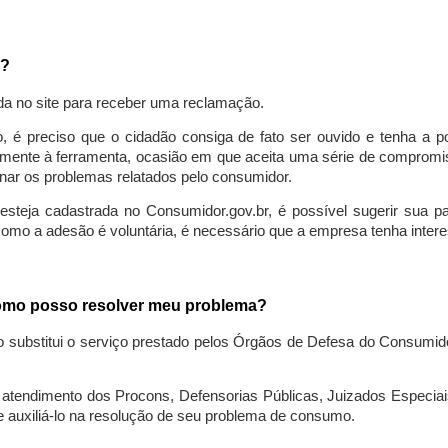
a?
da no site para receber uma reclamação.
o, é preciso que o cidadão consiga de fato ser ouvido e tenha a 
lmente à ferramenta, ocasião em que aceita uma série de compromiss
ionar os problemas relatados pelo consumidor.
eja cadastrada no Consumidor.gov.br, é possível sugerir sua parti
como a adesão é voluntária, é necessário que a empresa tenha intere
 como posso resolver meu problema?
o substitui o serviço prestado pelos Órgãos de Defesa do Consumi
endimento dos Procons, Defensorias Públicas, Juizados Especiais 
e auxiliá-lo na resolução de seu problema de consumo.