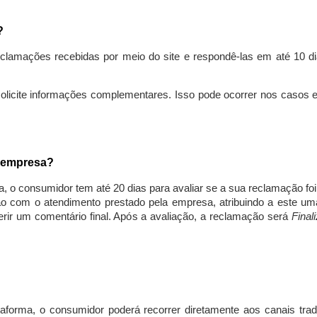
s?
lamações recebidas por meio do site e respondê-las em até 10 dia
solicite informações complementares. Isso pode ocorrer nos casos 
a empresa?
, o consumidor tem até 20 dias para avaliar se a sua reclamação fo
ção com o atendimento prestado pela empresa, atribuindo a este um
nserir um comentário final. Após a avaliação, a reclamação será
Final
aforma, o consumidor poderá recorrer diretamente aos canais trad