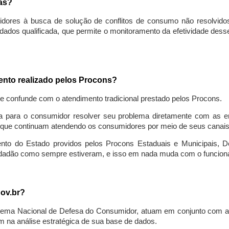
sas?
idores à busca de solução de conflitos de consumo não resolvido
ados qualificada, que permite o monitoramento da efetividade des
mento realizado pelos Procons?
se confunde com o atendimento tradicional prestado pelos Procons.
a para o consumidor resolver seu problema diretamente com as em
que continuam atendendo os consumidores por meio de seus canais t
ento do Estado providos pelos Procons Estaduais e Municipais, De
cidadão como sempre estiveram, e isso em nada muda com o funcion
gov.br?
ema Nacional de Defesa do Consumidor, atuam em conjunto com a 
 na análise estratégica de sua base de dados.