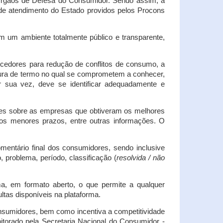
s Órgãos de Defesa do Consumidor. Sendo assim, a
s de atendimento do Estado providos pelos Procons
em um ambiente totalmente público e transparente,
necedores para redução de conflitos de consumo, a
atura de termo no qual se comprometem a conhecer,
r sua vez, deve se identificar adequadamente e
es sobre as empresas que obtiveram os melhores
os menores prazos, entre outras informações. O
mentário final dos consumidores, sendo inclusive
 problema, período, classificação (
resolvida / não
ma, em formato aberto, o que permite a qualquer
tas disponíveis na plataforma.
onsumidores, bem como incentiva a competitividade
itorado pela Secretaria Nacional do Consumidor -