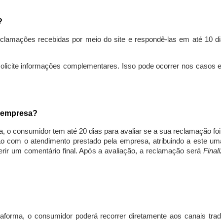
s?
lamações recebidas por meio do site e respondê-las em até 10 dia
solicite informações complementares. Isso pode ocorrer nos casos 
a empresa?
, o consumidor tem até 20 dias para avaliar se a sua reclamação fo
ção com o atendimento prestado pela empresa, atribuindo a este um
nserir um comentário final. Após a avaliação, a reclamação será
Final
aforma, o consumidor poderá recorrer diretamente aos canais trad