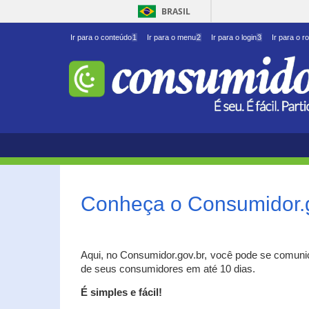
BRASIL
Ir para o conteúdo
1
Ir para o menu
2
Ir para o login
3
Ir para o r
Conheça o Consumidor.
Aqui, no Consumidor.gov.br, você pode se comuni
de seus consumidores em até 10 dias.
É simples e fácil!