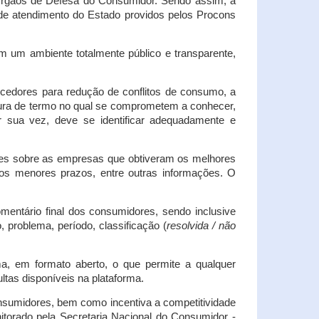
s Órgãos de Defesa do Consumidor. Sendo assim, a
s de atendimento do Estado providos pelos Procons
em um ambiente totalmente público e transparente,
necedores para redução de conflitos de consumo, a
atura de termo no qual se comprometem a conhecer,
r sua vez, deve se identificar adequadamente e
es sobre as empresas que obtiveram os melhores
os menores prazos, entre outras informações. O
mentário final dos consumidores, sendo inclusive
 problema, período, classificação (
resolvida / não
ma, em formato aberto, o que permite a qualquer
tas disponíveis na plataforma.
onsumidores, bem como incentiva a competitividade
itorado pela Secretaria Nacional do Consumidor -