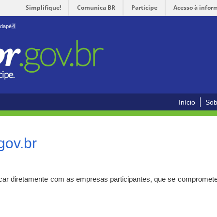
Simplifique!
Comunica BR
Participe
Acesso à infor
odapé
4
Início
Sob
gov.br
car diretamente com as empresas participantes, que se compromete