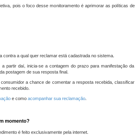
iva, pois o foco desse monitoramento é aprimorar as políticas d
a contra a qual quer reclamar está cadastrada no sistema.
, a partir daí, inicia-se a contagem do prazo para manifestação 
da postagem de sua resposta final.
 consumidor a chance de comentar a resposta recebida, classifi
mento recebido.
amação
e como
acompanhar sua reclamação
.
gum momento?
edimento é feito exclusivamente pela internet.