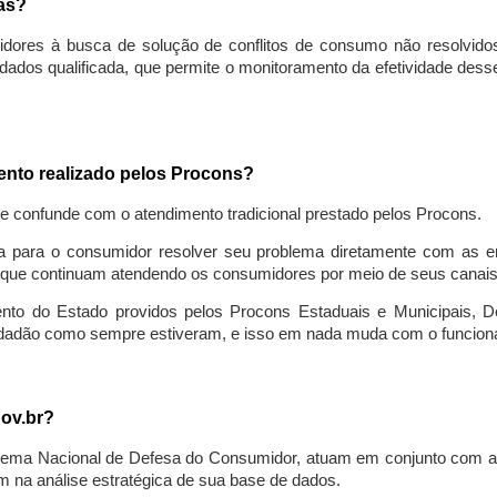
sas?
idores à busca de solução de conflitos de consumo não resolvido
ados qualificada, que permite o monitoramento da efetividade des
mento realizado pelos Procons?
se confunde com o atendimento tradicional prestado pelos Procons.
a para o consumidor resolver seu problema diretamente com as em
que continuam atendendo os consumidores por meio de seus canais t
ento do Estado providos pelos Procons Estaduais e Municipais, De
cidadão como sempre estiveram, e isso em nada muda com o funcion
gov.br?
ema Nacional de Defesa do Consumidor, atuam em conjunto com a 
 na análise estratégica de sua base de dados.