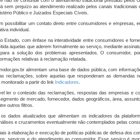
o e não se confunde com o atendimento tradicional prestado pelo
á sem prejuízo ao atendimento realizado pelos canais tradicionai
stério Público e Juizados Especiais Cíveis.
m possibilitar um contato direto entre consumidores e empresas, 
iva individual.
lo Estado, com ênfase na interatividade entre consumidores e for
mitida àquelas que aderem formalmente ao serviço, mediante assin
is para a solução dos problemas apresentados. O consumidor, po
ormações relativas à reclamação relatada.
midor.gov.br alimentam uma base de dados pública, com informaçõ
 das reclamações, sobre aquelas que responderam as demandas n
onitorado a partir do link
Indicadores
.
vel ler o conteúdo das reclamações, respostas das empresas e co
segmento de mercado, fornecedor, dados geográficos, área, assunto,
re outros filtros.
r os dados atualizados que alimentam os indicadores da platafor
nálises e cruzamentos eventualmente não contemplados pelas consul
is à elaboração e execução de políticas públicas de defesa dos c
os, serviços e do atendimento ao consumidor. Esse serviço é mon