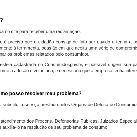
a?
da no site para receber uma reclamação.
o, é preciso que o cidadão consiga de fato ser ouvido e tenha a 
lmente à ferramenta, ocasião em que aceita uma série de compromiss
ionar os problemas relatados pelo consumidor.
eja cadastrada no Consumidor.gov.br, é possível sugerir sua parti
como a adesão é voluntária, é necessário que a empresa tenha intere
 como posso resolver meu problema?
o substitui o serviço prestado pelos Órgãos de Defesa do Consumi
endimento dos Procons, Defensorias Públicas, Juizados Especiais 
e auxiliá-lo na resolução de seu problema de consumo.