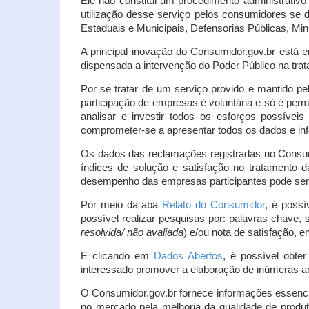
Ele não constitui um procedimento administrativ
utilização desse serviço pelos consumidores se d
Estaduais e Municipais, Defensorias Públicas, Mini
A principal inovação do Consumidor.gov.br está e
dispensada a intervenção do Poder Público na tratat
Por se tratar de um serviço provido e mantido pe
participação de empresas é voluntária e só é per
analisar e investir todos os esforços possíve
comprometer-se a apresentar todos os dados e inf
Os dados das reclamações registradas no Consu
índices de solução e satisfação no tratamento
desempenho das empresas participantes pode ser m
Por meio da aba
Relato do Consumidor
, é possí
possível realizar pesquisas por: palavras chave, 
resolvida/ não avaliada
) e/ou nota de satisfação, ent
E clicando em
Dados Abertos
, é possível obte
interessado promover a elaboração de inúmeras a
O Consumidor.gov.br fornece informações essencia
no mercado pela melhoria da qualidade de produt