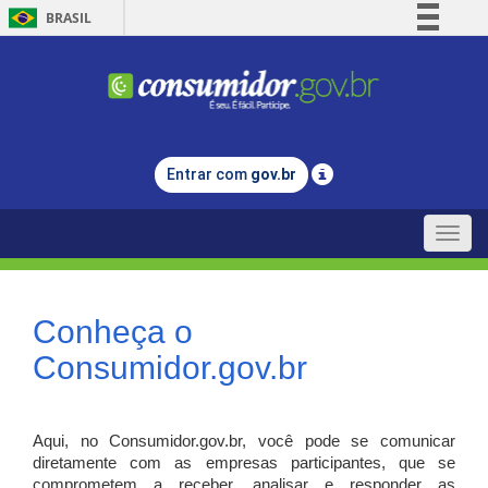
BRASIL
Simplifique!
Comunica BR
Participe
Acesso à informação
Entrar com
gov.br
Legislação
Canais
Toggle
naviga
Conheça o
Consumidor.gov.br
Aqui, no Consumidor.gov.br, você pode se comunicar
diretamente com as empresas participantes, que se
comprometem a receber, analisar e responder as